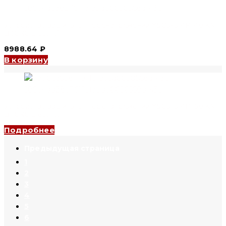
Устройство защиты от перенапряжений YSC6-6 4P, 40 kA,
B (CNC Electric)
8988.64
₽
В корзину
Устройство защиты от перенапряжений YSC6-6 4P, 60 kA,
B (CNC Electric)
Подробнее
1
2
3
4
5
6