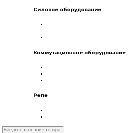
Силовое оборудование
Автоматические выключатели в литом
корпусе
Воздушные выключатели
Коммутационное оборудование
Выключатели нагрузки-рубильники
Контакторы
Пускатели
Реле
Реле напряжения
Полный каталог