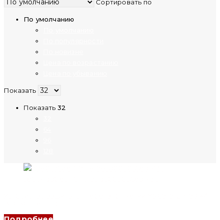
Сортировать по
По умолчанию
По умолчанию
По популярности
По новизне
Цена по возрастанию
Цена по убыванию
Показать
Показать
32
32
64
96
128
Устройство защиты от перенапряжений YSC6-6 2P, 60 kA,
B (CNC Electric)
Подробнее