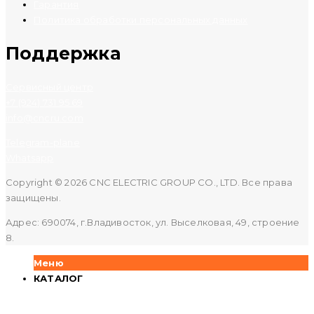
Гарантия
Политика обработки персональных данных
Поддержка
Сервисный центр
+7 (924) 731 95 69
info@cncru.com
Telegram-plane
Whatsapp
Copyright © 2026 CNC ELECTRIC GROUP CO., LTD. Все права
защищены.
Адрес: 690074, г.Владивосток, ул. Выселковая, 49, строение
8.
Меню
КАТАЛОГ