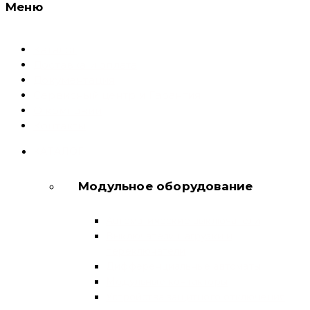
Меню
Каталог
Доставка и оплата
Документация
Сервисный центр и Гарантия
О компании
Контакты
КАТАЛОГ
Модульное оборудование
Автоматические выключатели
Выключатели нагрузки и
переключатели
Дифференциальные автоматы
Модульные контакторы
Устройства защитного отключения