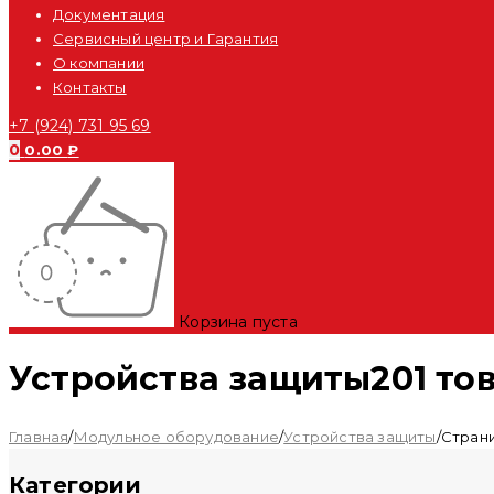
Документация
Сервисный центр и Гарантия
О компании
Контакты
+7 (924) 731 95 69
0
0.00
₽
Корзина пуста
Устройства защиты
201 то
Главная
/
Модульное оборудование
/
Устройства защиты
/
Страни
Категории