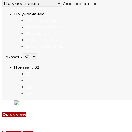
Сортировать по
По умолчанию
По умолчанию
По популярности
По новизне
Цена по возрастанию
Цена по убыванию
Показать
Показать
32
32
64
96
128
Quick view
УЗО YCB9RL-100 1P+N, 100 A, 300 mA, 6 kA, AC (CNC Electric)