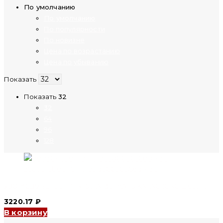
По умолчанию
По умолчанию
По популярности
По новизне
Цена по возрастанию
Цена по убыванию
Показать
Показать
32
32
64
96
128
УЗО YCB9RL-100 1P+N, 50 A, 30 mA, 6 kA, AC (CNC Electric)
3220.17
₽
В корзину