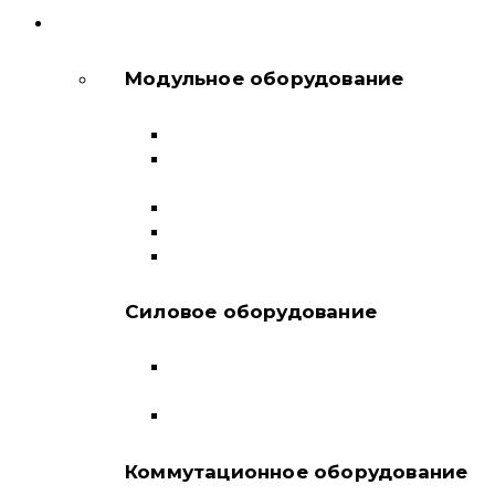
КАТАЛОГ
Модульное оборудование
Автоматические выключатели
Выключатели нагрузки и
переключатели
Дифференциальные автоматы
Модульные контакторы
Устройства защитного отключения
Силовое оборудование
Автоматические выключатели в литом
корпусе
Воздушные выключатели
Коммутационное оборудование