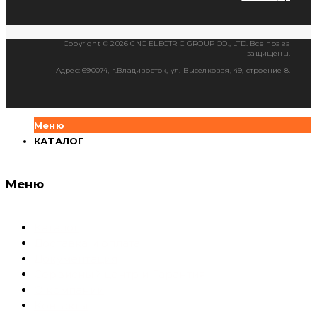
Copyright © 2026 CNC ELECTRIC GROUP CO., LTD. Все права
защищены.
Адрес: 690074, г.Владивосток, ул. Выселковая, 49, строение 8.
Меню
КАТАЛОГ
Меню
Каталог
Доставка и оплата
Документация
Сервисный центр и Гарантия
О компании
Контакты