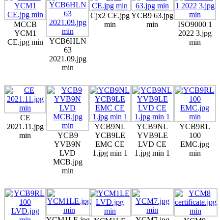
Cjx2 CE.jpg
YCB9 63.jpg
MCCB
min
min
ISO9000 1
YCM1
2022 3.jpg
YCB6HLN
CE.jpg min
min
63
2021.09.jpg
min
CE
2021.11.jpg
YCB9NL
YCB9NL
YCB9RL
min
YCB9
YCB9LE
YVB9LE
100
YVB9N
EMC CE
LVD CE
EMC.jpg
LVD
1.jpg min 1
1.jpg min 1
min
MCB.jpg
min
YCM1LE.jpg
YCM7.jpg