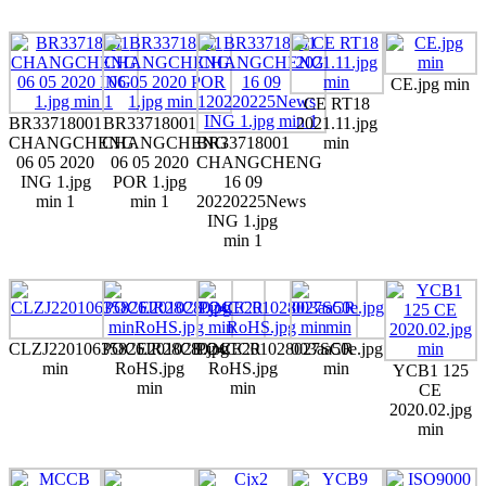
CE.jpg min
CE RT18
BR33718001
BR33718001
2021.11.jpg
CHANGCHENG
CHANGCHENG
BR33718001
min
06 05 2020
06 05 2020
CHANGCHENG
ING 1.jpg
POR 1.jpg
16 09
min 1
min 1
20220225News
ING 1.jpg
min 1
CLZJ22010635826JR28CE.jpg
POCE201028024CCR
POCE201028027SCR
003aa50e.jpg
min
RoHS.jpg
RoHS.jpg
min
YCB1 125
min
min
CE
2020.02.jpg
min