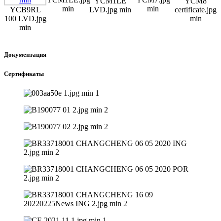
YCM1LE
YCM8
min
min
YCB9RL
LVD.jpg min
certificate.jpg
100 LVD.jpg
min
min
Документация
Сертификаты