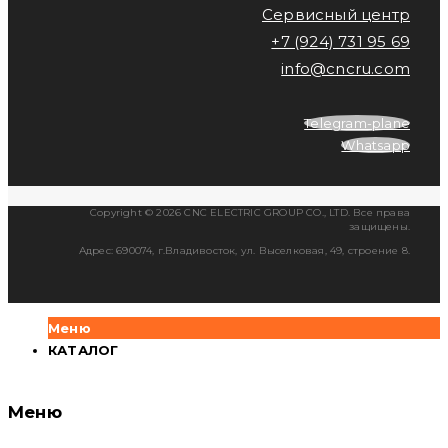
Сервисный центр
+7 (924) 731 95 69
info@cncru.com
Telegram-plane
Whatsapp
Copyright © 2026 CNC ELECTRIC GROUP CO., LTD. Все права
защищены.
Адрес: 690074, г.Владивосток, ул. Выселковая, 49, строение 8.
Меню
КАТАЛОГ
Меню