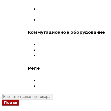
Автоматические выключатели в литом
корпусе
Воздушные выключатели
Коммутационное оборудование
Выключатели нагрузки-рубильники
Контакторы
Пускатели
Реле
Реле напряжения
Полный каталог
+7 (924) 731 95 69