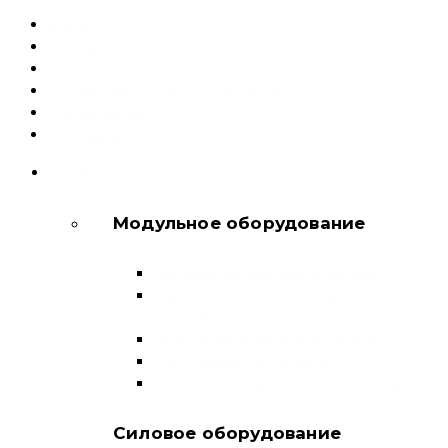
Каталог
Доставка и оплата
Документация
Сервисный центр и Гарантия
О компании
Контакты
КАТАЛОГ
Модульное оборудование
Автоматические выключатели
Выключатели нагрузки и
переключатели
Дифференциальные автоматы
Модульные контакторы
Устройства защитного отключения
Силовое оборудование