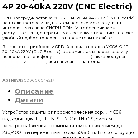
4P 20-40kA 220V (CNC Electric)
SPD Картридж вставка YCS6-С 4P 20-40kA 220V (CNC Electric)
во Владивостоке и на Дальнем Востоке можно купить в
интернет-магазине CNCRU.COM. Мы обеспечиваем
доступные цены, оперативную доставку и гарантию, а также
удобный подбор товаров по параметрам на сайте.
Вы можете приобрести SPD Картридж вставка YCS6-С 4P
20-40kA 220V (CNC Electric), оформив заказ через корзину,
позвонив по телефону
+ 7 (950) 286 62 09
(также доступен
whatsapp
и
telegram
) или написав на наш email
info@cncru.com
.
Артикул
2000000044217
Описание
Детали
Устройства защиты от перенапряжения серии YCS6
подходят для TT, IT, TN-S, TN-C и TN-C-S, систем
электроснабжения с номинальным напряжением до
230/400 В и переменным током 50/60 Гц. Его конструкция