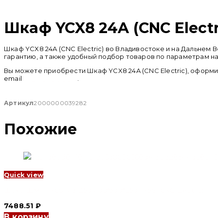
Распродан
Шкаф YCX8 24A (CNC Electr
Шкаф YCX8 24A (CNC Electric) во Владивостоке и на Дальнем
гарантию, а также удобный подбор товаров по параметрам на
Вы можете приобрести Шкаф YCX8 24A (CNC Electric), оформи
email
info@cncru.com
.
Артикул
2000000039282
Похожие
Quick view
Шкаф ЩМПг YCS1 43/250 400*300*250 IP66 (CNC Electric)
7488.51
₽
В корзину