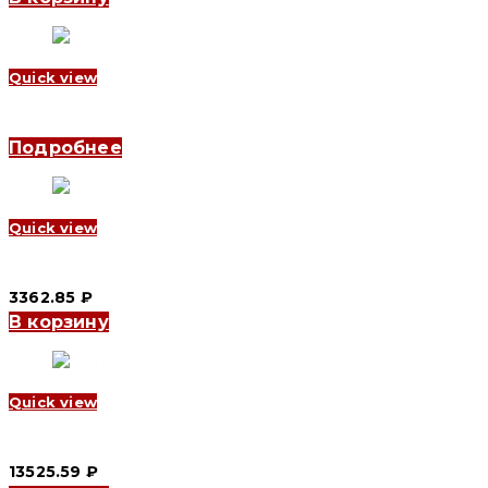
Quick view
Шкаф YCX8 12AM (CNC Electric)
Подробнее
Quick view
Распределительный металлический щит YCS1-252/150 250*200
3362.85
₽
В корзину
Quick view
Шкаф ЩМПг YCS1 54/200 500*400*200 IP66 (CNC Electric)
13525.59
₽