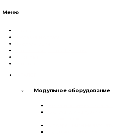
Меню
Каталог
Доставка и оплата
Документация
Сервисный центр и Гарантия
О компании
Контакты
КАТАЛОГ
Модульное оборудование
Автоматические выключатели
Выключатели нагрузки и
переключатели
Дифференциальные автоматы
Модульные контакторы