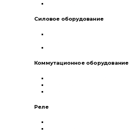
Устройства защитного отключения
Силовое оборудование
Автоматические выключатели в литом
корпусе
Воздушные выключатели
Коммутационное оборудование
Выключатели нагрузки-рубильники
Контакторы
Пускатели
Реле
Реле напряжения
Полный каталог