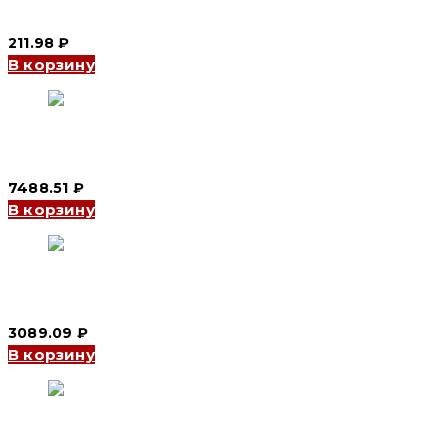
Шкаф YCX3 2WAYS (CNC Electric)
211.98
₽
В корзину
Шкаф ЩМПг YCS1 43/250 400*300*250 IP66 (CNC Electric)
7488.51
₽
В корзину
Шкаф YCX6 20A встраиваемый (CNC Electric)
3089.09
₽
В корзину
Шкаф ЩРН-п YCX1 12WAYS (CNC Electric)