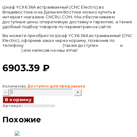
Шкаф YCX6 36A встраиваемый (CNC Electric) во
Владивостоке и на Дальнем Востоке можно купить в
интернет-магазине CNCRU.COM. Мы обеспечиваем
доступные цены, оперативную доставку и гарантию, а также
удобный подбор товаров по параметрам на сайте.
Вы можете приобрести Шкаф YCX6 36A встраиваемый (CNC
Electric), оформив заказ через корзину, позвонив по
телефону
+ 7 (950) 286 62 09
(также доступен
whatsapp
и
telegram
) или написав на наш email
info@cncru.com
.
6903.39
₽
Количество
Доступно для предзаказа
Количество
товара
В корзину
Шкаф
YCX6
Артикул
2000000000145
36A
встраиваемый
Похожие
(CNC
Electric)