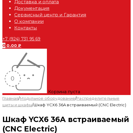
Доставка и оплата
Документация
Сервисный центр и Гарантия
О компании
Контакты
+7 (924) 731 95 69
0
0.00
₽
Корзина пуста
Главная
/
Модульное оборудование
/
Распределительные
щиты и шкафы
/
Шкаф YCX6 36A встраиваемый (CNC Electric)
Шкаф YCX6 36A встраиваемый
(CNC Electric)