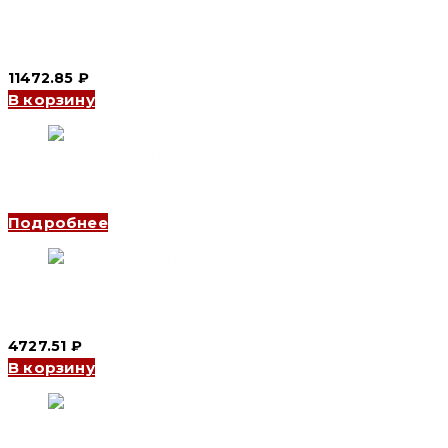
Шкаф ЩМПг YCS1 64/200 600*400*200 IP66 (CNC Electric)
11472.85
₽
В корзину
Шкаф YCX8 12AM (CNC Electric)
Подробнее
Шкаф YCX6 24A встраиваемый (CNC Electric)
4727.51
₽
В корзину