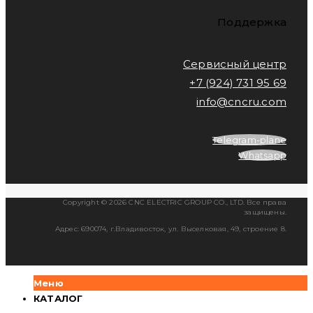
Поддержка
Сервисный центр
+7 (924) 731 95 69
info@cncru.com
Telegram-plane
Whatsapp
Copyright © 2026 CNC ELECTRIC GROUP CO., LTD. Все права
защищены.
Адрес: 690074, г.Владивосток, ул. Выселковая, 49, строение 8.
Меню
КАТАЛОГ