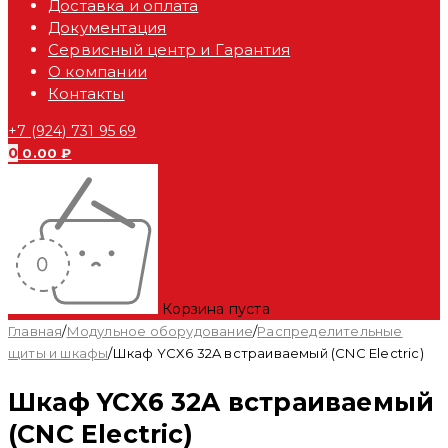
Доставка и оплата
Документация
Сервисный центр и Гарантия
О компании
Контакты
+7 (924) 731 95 69
0
0.00
₽
Корзина пуста
Главная
/
Модульное оборудование
/
Распределительные
щиты и шкафы
/
Шкаф YCX6 32A встраиваемый (CNC Electric)
Шкаф YCX6 32A встраиваемый
(CNC Electric)