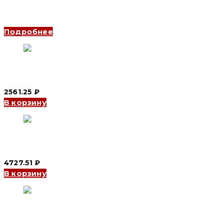
Шкаф YCX8 36AM (CNC Electric)
Подробнее
Шкаф ЩРН-п YCX1 24WAYS (CNC Electric)
2561.25
₽
В корзину
Шкаф YCX6 24A встраиваемый (CNC Electric)
4727.51
₽
В корзину
Шкаф YCX8 1518 IP66 (CNC Electric)