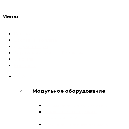
Меню
Каталог
Доставка и оплата
Документация
Сервисный центр и Гарантия
О компании
Контакты
КАТАЛОГ
Модульное оборудование
Автоматические выключатели
Выключатели нагрузки и
переключатели
Дифференциальные автоматы