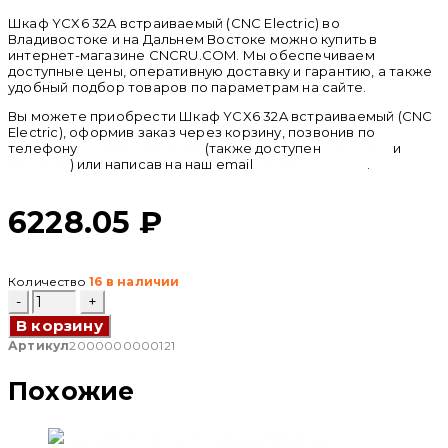
Шкаф YCX6 32A встраиваемый (CNC Electric) во
Владивостоке и на Дальнем Востоке можно купить в
интернет-магазине CNCRU.COM. Мы обеспечиваем
доступные цены, оперативную доставку и гарантию, а также
удобный подбор товаров по параметрам на сайте.
Вы можете приобрести Шкаф YCX6 32A встраиваемый (CNC
Electric), оформив заказ через корзину, позвонив по
телефону
+ 7 (950) 286 62 09
(также доступен
whatsapp
и
telegram
) или написав на наш email
info@cncru.com
.
6228.05
₽
Количество
16 в наличии
Количество
товара
В корзину
Шкаф
YCX6
Артикул
2000000000121
32A
встраиваемый
Похожие
(CNC
Electric)