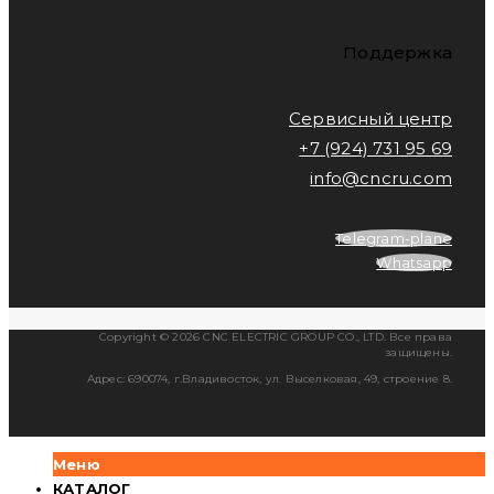
Поддержка
Сервисный центр
+7 (924) 731 95 69
info@cncru.com
Telegram-plane
Whatsapp
Copyright © 2026 CNC ELECTRIC GROUP CO., LTD. Все права
защищены.
Адрес: 690074, г.Владивосток, ул. Выселковая, 49, строение 8.
Меню
КАТАЛОГ