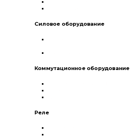
Модульные контакторы
Устройства защитного отключения
Силовое оборудование
Автоматические выключатели в литом
корпусе
Воздушные выключатели
Коммутационное оборудование
Выключатели нагрузки-рубильники
Контакторы
Пускатели
Реле
Реле напряжения
Полный каталог