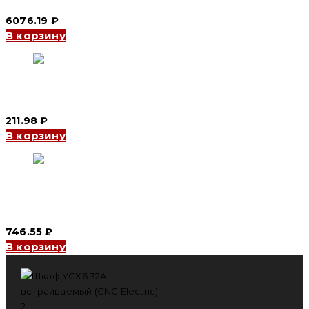
6076.19
₽
В корзину
Шкаф YCX3 2WAYS (CNC Electric)
211.98
₽
В корзину
Распределительный щит для скрытого монтажа YCX2-
6WAYS Concealed (CNC Electric)
746.55
₽
В корзину