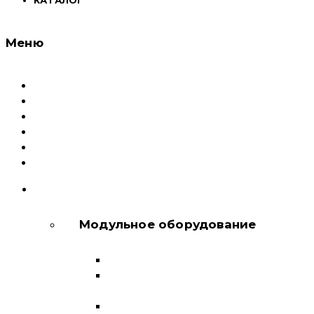
Меню
Каталог
Доставка и оплата
Документация
Сервисный центр и Гарантия
О компании
Контакты
КАТАЛОГ
Модульное оборудование
Автоматические выключатели
Выключатели нагрузки и
переключатели
Дифференциальные автоматы