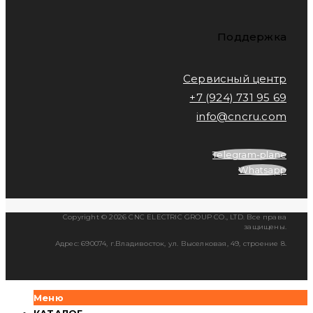
Поддержка
Сервисный центр
+7 (924) 731 95 69
info@cncru.com
Telegram-plane
Whatsapp
Copyright © 2026 CNC ELECTRIC GROUP CO., LTD. Все права
защищены.
Адрес: 690074, г.Владивосток, ул. Выселковая, 49, строение 8.
Меню
КАТАЛОГ