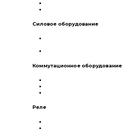
Модульные контакторы
Устройства защитного отключения
Силовое оборудование
Автоматические выключатели в литом
корпусе
Воздушные выключатели
Коммутационное оборудование
Выключатели нагрузки-рубильники
Контакторы
Пускатели
Реле
Реле напряжения
Полный каталог