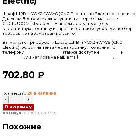
Electric)
Шкаф ЩРВ-п YCX2 4WAYS (CNC Electric) во Владивостоке и на
Дальнем Востоке можно купить в интернет-магазине
CNCRU.COM. Мы обеспечиваем доступные цены,
оперативную доставку и гарантию, а также удобный подбор
товаров по параметрам на сайте.
Вы можете приобрести Шкаф ЩРВ-п YCX2 4WAYS (CNC
Electric), оформив заказ через корзину, позвонив по
телефону
+ 7 (950) 286 62 09
(также доступен
whatsapp
и
telegram
) или написав на наш email
info@cncru.com
.
702.80
₽
Количество
20 в наличии
Количество
товара
В корзину
Шкаф
ЩРВ-
Артикул
2000000000718
п
YCX2
Похожие
4WAYS
(CNC
Electric)