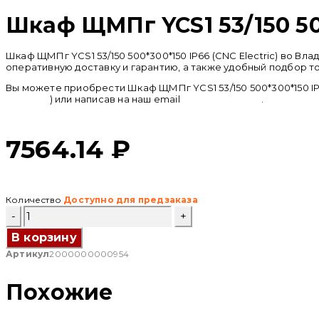
Шкаф ЩМПг YCS1 53/150 500
Шкаф ЩМПг YCS1 53/150 500*300*150 IP66 (CNC Electric) во 
оперативную доставку и гарантию, а также удобный подбор т
Вы можете приобрести Шкаф ЩМПг YCS1 53/150 500*300*150 IP6
telegram
) или написав на наш email
info@cncru.com
.
7564.14
₽
Количество
Доступно для предзаказа
Количество
товара
Шкаф
В корзину
ЩМПг
Артикул
2000000000954
YCS1
53/150
500*300*150
Похожие
IP66
(CNC
Electric)