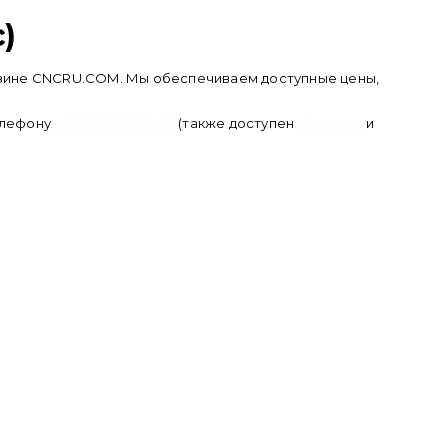
)
агазине CNCRU.COM. Мы обеспечиваем доступные цены,
телефону
+ 7 (950) 286 62 09
(также доступен
whatsapp
и