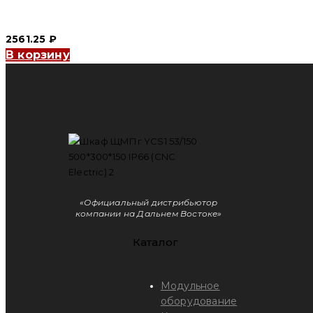
Шкаф ЩРН-п YCX1 24WAYS (CNC Electric)
2561.25
₽
В корзину
«Официальный дистрибьютор
компании на Дальнем Востоке»
Каталог
Модульное
оборудование