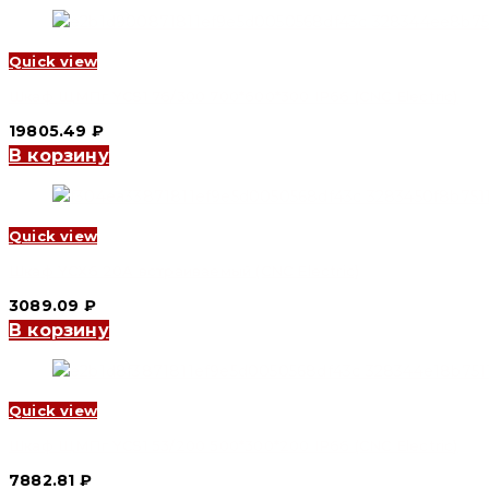
Quick view
Шкаф ЩМПг YCS1 76/300 700*600*300 IP66 (CNC Electric)
19805.49
₽
В корзину
Quick view
Шкаф YCX6 20A встраиваемый (CNC Electric)
3089.09
₽
В корзину
Quick view
Шкаф ЩМПг YCS1 53/200 500*300*200 IP66 (CNC Electric)
7882.81
₽