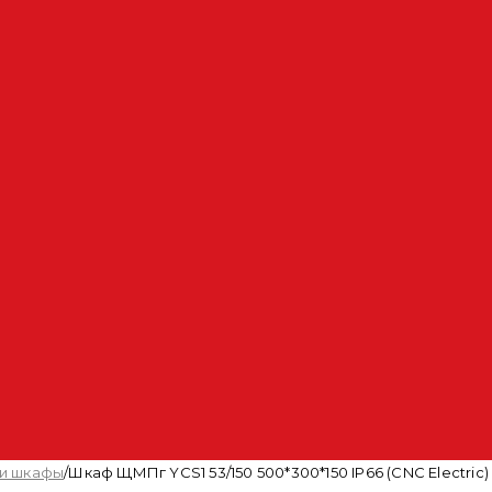
 и шкафы
/
Шкаф ЩМПг YCS1 53/150 500*300*150 IP66 (CNC Electric)