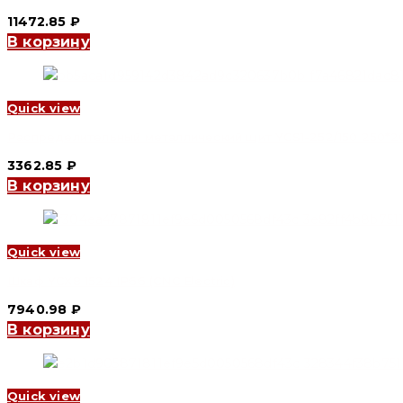
11472.85
₽
В корзину
Quick view
Распределительный металлический щит YCS1-252/150 250*200
3362.85
₽
В корзину
Quick view
Шкаф YCX8 1524 IP66 (CNC Electric)
7940.98
₽
В корзину
Quick view