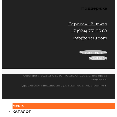
Поддержка
Сервисный центр
+7 (924) 731 95 69
info@cncru.com
Telegram-plane
Whatsapp
Copyright © 2026 CNC ELECTRIC GROUP CO., LTD. Все права
защищены.
Адрес: 690074, г.Владивосток, ул. Выселковая, 49, строение 8.
Меню
КАТАЛОГ