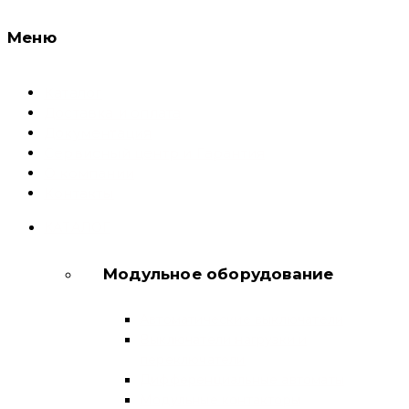
Меню
Каталог
Доставка и оплата
Документация
Сервисный центр и Гарантия
О компании
Контакты
КАТАЛОГ
Модульное оборудование
Автоматические выключатели
Выключатели нагрузки и
переключатели
Дифференциальные автоматы
Модульные контакторы