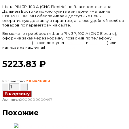
Шина PIN 3P, 100 А (CNC Electric) во Владивостоке и на
Дальнем Востоке можно купить в интернет-магазине
CNCRU.COM. Мы обеспечиваем доступные цены,
оперативную доставку и гарантию, а также удобный подбор
товаров по параметрам на сайте.
Вы можете приобрести Шина PIN 3P, 100 А (CNC Electric),
оформив заказ через корзину, позвонив по телефону
+ 7
(950) 286 62 09
(также доступен
whatsapp
и
telegram
) или
написав на наш email
info@cncru.com
.
5223.83
₽
Количество
7 в наличии
Количество
товара
В корзину
Шина
PIN
Артикул
2000000000497
3P,
100
Похожие
А
(CNC
Electric)