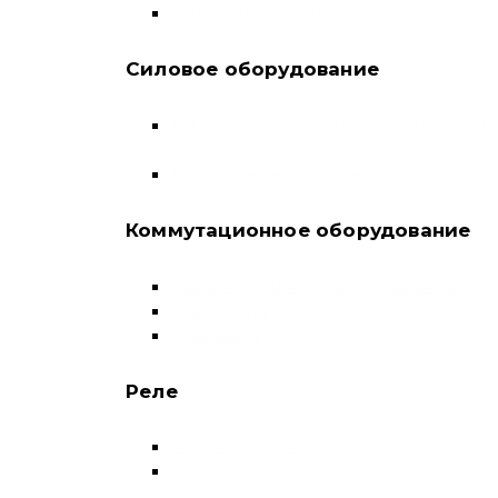
Устройства защитного отключения
Силовое оборудование
Автоматические выключатели в литом
корпусе
Воздушные выключатели
Коммутационное оборудование
Выключатели нагрузки-рубильники
Контакторы
Пускатели
Реле
Реле напряжения
Полный каталог