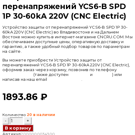
перенапряжений YCS6-B SPD
1P 30-60kA 220V (CNC Electric)
Устройство защиты от перенапряжений YCS6-B SPD 1P 30-
60kA 220V (CNC Electric) во Владивостоке и на Дальнем
Востоке можно купить в интернет-магазине CNCRU.COM. Мы
обеспечиваем доступные цены, оперативную доставку и
гарантию, а также удобный подбор товаров по параметрам
на сайте.
Вы можете приобрести Устройство защиты от
перенапряжений YCS6-B SPD 1P 30-60kA 220V (CNC Electric),
оформив заказ через корзину, позвонив по телефону
+ 7
(950) 286 62 09
(также доступен
whatsapp
и
telegram
) или
написав на наш email
info@cncru.com
.
1893.86
₽
Количество
20 в наличии
Количество
товара
В корзину
Устройство
защиты
Артикул
2000000034300