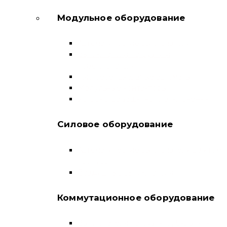
Модульное оборудование
Автоматические выключатели
Выключатели нагрузки и
переключатели
Дифференциальные автоматы
Модульные контакторы
Устройства защитного отключения
Силовое оборудование
Автоматические выключатели в литом
корпусе
Воздушные выключатели
Коммутационное оборудование
Выключатели нагрузки-рубильники