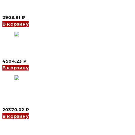
УЗО YCB9RL-100 1P+N, 32 A, 30 mA, 6 kA, AC (CNC Electric)
2903.91
₽
В корзину
УЗО YCB9RL-100 3P+N, 32 A, 30 mA, 10 kA, AC (CNC Electric)
4504.23
₽
В корзину
Устройство защиты дугового пробоя AFDD 32 1P+N, 16 А,
220V (CNC Electric)
20370.02
₽
В корзину