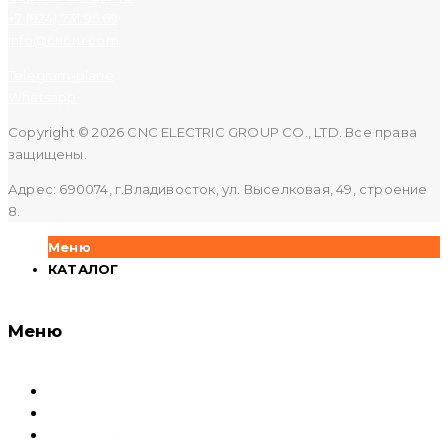
+7 (924) 731 95 69
info@cncru.com
Telegram-plane
Whatsapp
Copyright © 2026 CNC ELECTRIC GROUP CO., LTD. Все права
защищены.
Адрес: 690074, г.Владивосток, ул. Выселковая, 49, строение
8.
Меню
КАТАЛОГ
Меню
Каталог
Доставка и оплата
Документация