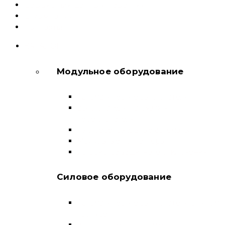
Сервисный центр и Гарантия
О компании
Контакты
КАТАЛОГ
Модульное оборудование
Автоматические выключатели
Выключатели нагрузки и
переключатели
Дифференциальные автоматы
Модульные контакторы
Устройства защитного отключения
Силовое оборудование
Автоматические выключатели в литом
корпусе
Воздушные выключатели