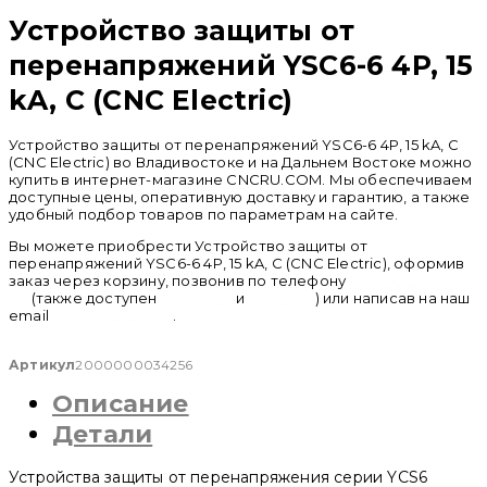
Устройство защиты от
перенапряжений YSC6-6 4P, 15
kA, C (CNC Electric)
Устройство защиты от перенапряжений YSC6-6 4P, 15 kA, C
(CNC Electric) во Владивостоке и на Дальнем Востоке можно
купить в интернет-магазине CNCRU.COM. Мы обеспечиваем
доступные цены, оперативную доставку и гарантию, а также
удобный подбор товаров по параметрам на сайте.
Вы можете приобрести Устройство защиты от
перенапряжений YSC6-6 4P, 15 kA, C (CNC Electric), оформив
заказ через корзину, позвонив по телефону
+ 7 (950) 286 62
09
(также доступен
whatsapp
и
telegram
) или написав на наш
email
info@cncru.com
.
Артикул
2000000034256
Описание
Детали
Устройства защиты от перенапряжения серии YCS6