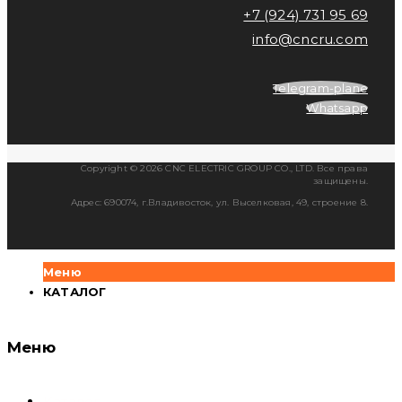
+7 (924) 731 95 69
info@cncru.com
Telegram-plane
Whatsapp
Copyright © 2026 CNC ELECTRIC GROUP CO., LTD. Все права
защищены.
Адрес: 690074, г.Владивосток, ул. Выселковая, 49, строение 8.
Меню
КАТАЛОГ
Меню
Каталог