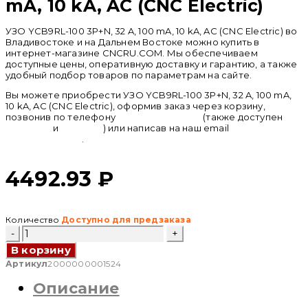
mA, 10 kA, AC (CNC Electric)
УЗО YCB9RL-100 3P+N, 32 A, 100 mA, 10 kA, AC (CNC Electric) во
Владивостоке и на Дальнем Востоке можно купить в
интернет-магазине CNCRU.COM. Мы обеспечиваем
доступные цены, оперативную доставку и гарантию, а также
удобный подбор товаров по параметрам на сайте.
Вы можете приобрести УЗО YCB9RL-100 3P+N, 32 A, 100 mA,
10 kA, AC (CNC Electric), оформив заказ через корзину,
позвонив по телефону
+ 7 (950) 286 62 09
(также доступен
whatsapp
и
telegram
) или написав на наш email
info@cncru.com
.
4492.93
₽
Количество
Доступно для предзаказа
Количество
товара
В корзину
УЗО
YCB9RL-
Артикул
2000000001524
100
Описание
3P+N,
32
A,