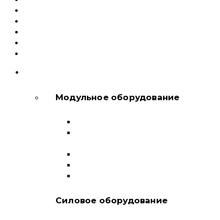
Доставка и оплата
Документация
Сервисный центр и Гарантия
О компании
Контакты
КАТАЛОГ
Модульное оборудование
Автоматические выключатели
Выключатели нагрузки и
переключатели
Дифференциальные автоматы
Модульные контакторы
Устройства защитного отключения
Силовое оборудование