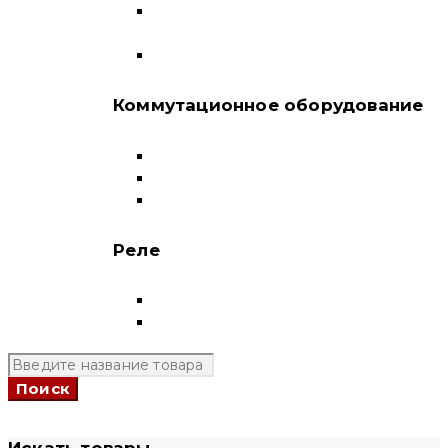
Автоматические выключатели в литом
корпусе
Воздушные выключатели
Коммутационное оборудование
Выключатели нагрузки-рубильники
Контакторы
Пускатели
Реле
Реле напряжения
Полный каталог
+7 (924) 731 95 69