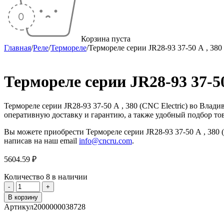
Корзина пуста
Главная
/
Реле
/
Термореле
/
Термореле серии JR28-93 37-50 А , 380 
Термореле серии JR28-93 37-50
Термореле серии JR28-93 37-50 А , 380 (CNC Electric) во Вл
оперативную доставку и гарантию, а также удобный подбор тов
Вы можете приобрести Термореле серии JR28-93 37-50 А , 380 (
написав на наш email
info@cncru.com
.
5604.59
₽
Количество
8 в наличии
Количество
товара
В корзину
Термореле
Артикул
2000000038728
серии
JR28-