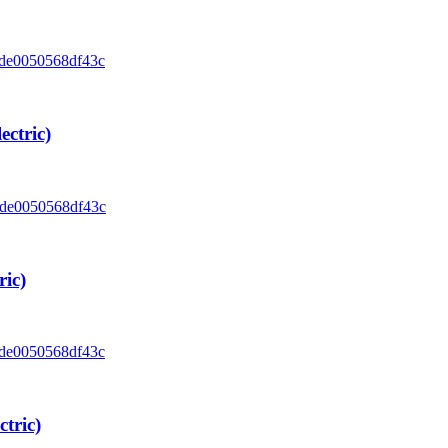
ctric)
ic)
tric)