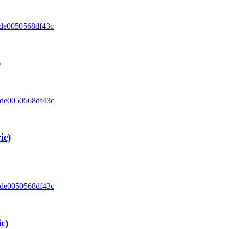
)
ic)
c)