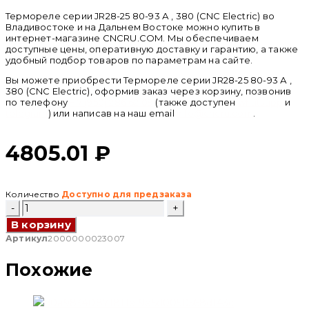
Термореле серии JR28-25 80-93 А , 380 (CNC Electric) во
Владивостоке и на Дальнем Востоке можно купить в
интернет-магазине CNCRU.COM. Мы обеспечиваем
доступные цены, оперативную доставку и гарантию, а также
удобный подбор товаров по параметрам на сайте.
Вы можете приобрести Термореле серии JR28-25 80-93 А ,
380 (CNC Electric), оформив заказ через корзину, позвонив
по телефону
+ 7 (950) 286 62 09
(также доступен
whatsapp
и
telegram
) или написав на наш email
info@cncru.com
.
4805.01
₽
Количество
Доступно для предзаказа
Количество
товара
В корзину
Термореле
серии
Артикул
2000000023007
JR28-
25
Похожие
80-
93
А
,