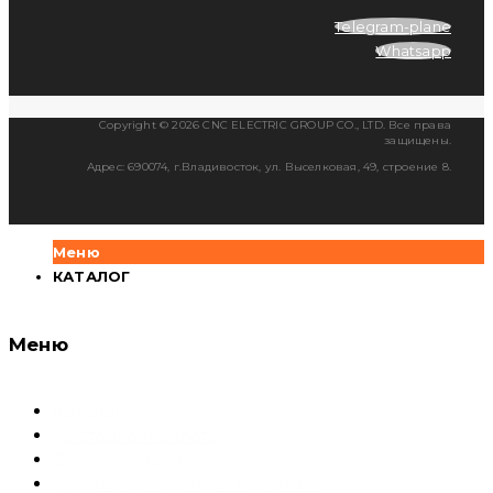
Telegram-plane
Whatsapp
Copyright © 2026 CNC ELECTRIC GROUP CO., LTD. Все права
защищены.
Адрес: 690074, г.Владивосток, ул. Выселковая, 49, строение 8.
Меню
КАТАЛОГ
Меню
Каталог
Доставка и оплата
Документация
Сервисный центр и Гарантия