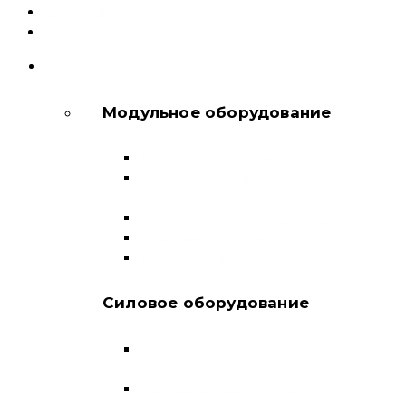
О компании
Контакты
КАТАЛОГ
Модульное оборудование
Автоматические выключатели
Выключатели нагрузки и
переключатели
Дифференциальные автоматы
Модульные контакторы
Устройства защитного отключения
Силовое оборудование
Автоматические выключатели в литом
корпусе
Воздушные выключатели