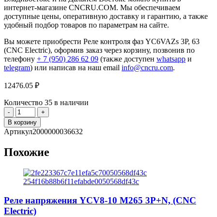
интернет-магазине CNCRU.COM. Мы обеспечиваем
доступные цены, оперативную доставку и гарантию, а также
удобный подбор товаров по параметрам на сайте.
Вы можете приобрести Реле контроля фаз YC6VAZs 3P, 63
(CNC Electric), оформив заказ через корзину, позвонив по
телефону
+ 7 (950) 286 62 09
(также доступен
whatsapp
и
telegram
) или написав на наш email
info@cncru.com
.
12476.05
₽
Количество
35 в наличии
Количество
товара
В корзину
Реле
Артикул
2000000036632
контроля
фаз
Похожие
YC6VAZs
3P,
63
(CNC
Electric)
Реле напряжения YCV8-10 M265 3P+N, (CNC
Electric)