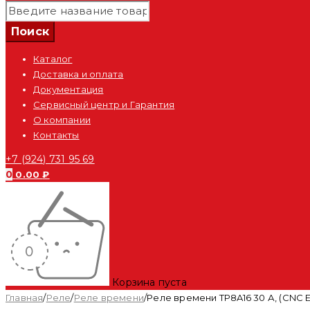
Каталог
Доставка и оплата
Документация
Сервисный центр и Гарантия
О компании
Контакты
+7 (924) 731 95 69
0
0.00
₽
Корзина пуста
Главная
/
Реле
/
Реле времени
/
Реле времени TP8A16 30 А, (CNC El