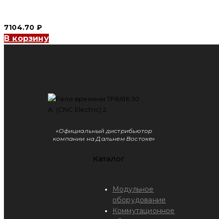
Реле времени YCT8-D (CNC Electric)
7104.70
₽
В корзину
«Официальный дистрибьютор
компании на Дальнем Востоке»
Каталог
Модульное
оборудование
Коммутационное