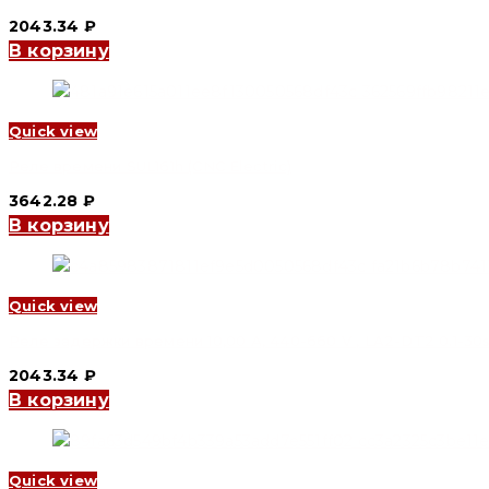
2043.34
₽
В корзину
Quick view
Реле времени SUL161h (CNC Electric)
3642.28
₽
В корзину
Quick view
Реле задержки времени 10,00 А, 440-660 V , LA2-DT2 0.1-30s (
2043.34
₽
В корзину
Quick view