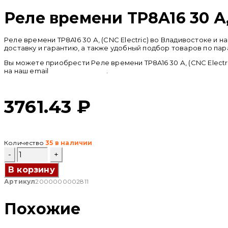
Реле времени TP8A16 30 А, 
Реле времени TP8A16 30 А, (CNC Electric) во Владивостоке 
доставку и гарантию, а также удобный подбор товаров по пар
Вы можете приобрести Реле времени TP8A16 30 А, (CNC Electr
на наш email
info@cncru.com
.
3761.43
₽
Количество
35 в наличии
Количество
товара
Реле
В корзину
времени
Артикул
2000000002811
TP8A16
30
А,
Похожие
(CNC
Electric)