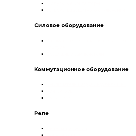
Модульные контакторы
Устройства защитного отключения
Силовое оборудование
Автоматические выключатели в литом
корпусе
Воздушные выключатели
Коммутационное оборудование
Выключатели нагрузки-рубильники
Контакторы
Пускатели
Реле
Реле напряжения
Полный каталог