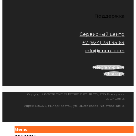
Поддержка
Сервисный центр
+7 (924) 731 95 69
info@cncru.com
Telegram-plane
Whatsapp
Copyright © 2026 CNC ELECTRIC GROUP CO., LTD. Все права
защищены.
Адрес: 690074, г.Владивосток, ул. Выселковая, 49, строение 8.
Меню
КАТАЛОГ