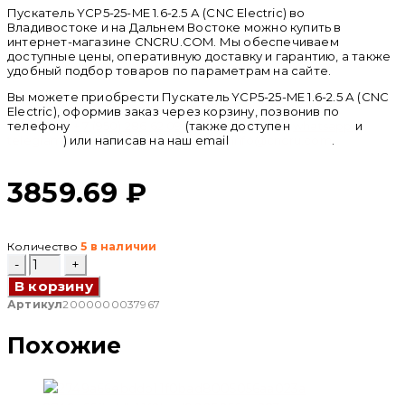
Пускатель YCP5-25-ME 1.6-2.5 А (CNC Electric) во
Владивостоке и на Дальнем Востоке можно купить в
интернет-магазине CNCRU.COM. Мы обеспечиваем
доступные цены, оперативную доставку и гарантию, а также
удобный подбор товаров по параметрам на сайте.
Вы можете приобрести Пускатель YCP5-25-ME 1.6-2.5 А (CNC
Electric), оформив заказ через корзину, позвонив по
телефону
+ 7 (950) 286 62 09
(также доступен
whatsapp
и
telegram
) или написав на наш email
info@cncru.com
.
3859.69
₽
Количество
5 в наличии
Количество
товара
В корзину
Пускатель
YCP5-
Артикул
2000000037967
25-
ME
Похожие
1.6-
2.5
А
(CNC