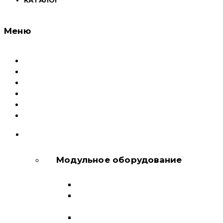
Меню
Каталог
Доставка и оплата
Документация
Сервисный центр и Гарантия
О компании
Контакты
КАТАЛОГ
Модульное оборудование
Автоматические выключатели
Выключатели нагрузки и
переключатели
Дифференциальные автоматы