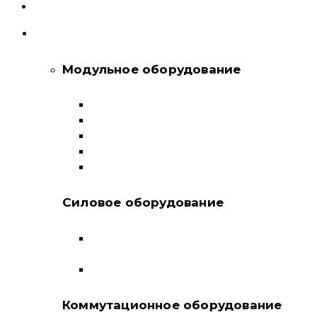
Контакты
КАТАЛОГ
Модульное оборудование
Автоматические выключатели
Выключатели нагрузки и переключатели
Дифференциальные автоматы
Модульные контакторы
Устройства защитного отключения
Силовое оборудование
Автоматические выключатели в литом
корпусе
Воздушные выключатели
Коммутационное оборудование