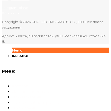
Telegram-plane
Whatsapp
Copyright © 2026 CNC ELECTRIC GROUP CO., LTD. Все права
защищены.
Адрес: 690074, г.Владивосток, ул. Выселковая, 49, строение
8.
Меню
КАТАЛОГ
Меню
Каталог
Доставка и оплата
Документация
Сервисный центр и Гарантия
О компании