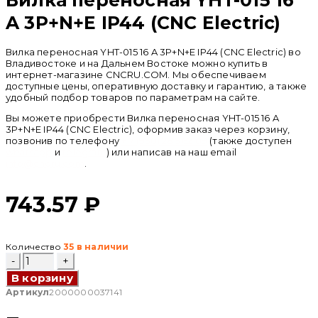
A 3P+N+E IP44 (CNC Electric)
Вилка переносная YHT-015 16 A 3P+N+E IP44 (CNC Electric) во
Владивостоке и на Дальнем Востоке можно купить в
интернет-магазине CNCRU.COM. Мы обеспечиваем
доступные цены, оперативную доставку и гарантию, а также
удобный подбор товаров по параметрам на сайте.
Вы можете приобрести Вилка переносная YHT-015 16 A
3P+N+E IP44 (CNC Electric), оформив заказ через корзину,
позвонив по телефону
+ 7 (950) 286 62 09
(также доступен
whatsapp
и
telegram
) или написав на наш email
info@cncru.com
.
743.57
₽
Количество
35 в наличии
Количество
товара
В корзину
Вилка
переносная
Артикул
2000000037141
YHT-
015