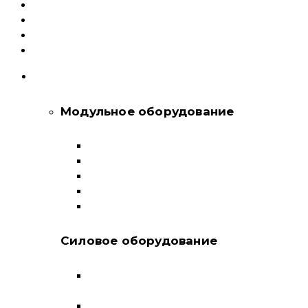
Документация
Сервисный центр и Гарантия
О компании
Контакты
КАТАЛОГ
Модульное оборудование
Автоматические выключатели
Выключатели нагрузки и переключатели
Дифференциальные автоматы
Модульные контакторы
Устройства защитного отключения
Силовое оборудование
Автоматические выключатели в литом
корпусе
Воздушные выключатели