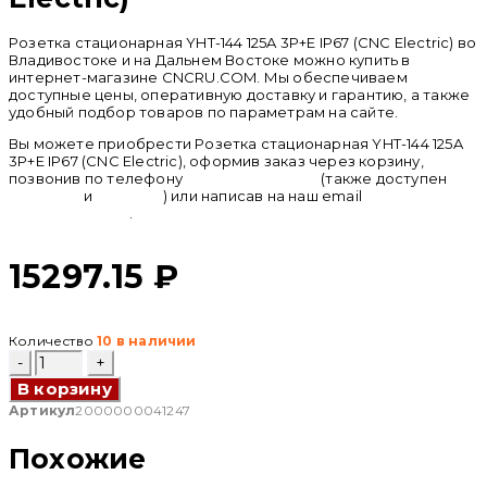
Розетка стационарная YHT-144 125A 3P+E IP67 (CNC Electric) во
Владивостоке и на Дальнем Востоке можно купить в
интернет-магазине CNCRU.COM. Мы обеспечиваем
доступные цены, оперативную доставку и гарантию, а также
удобный подбор товаров по параметрам на сайте.
Вы можете приобрести Розетка стационарная YHT-144 125A
3P+E IP67 (CNC Electric), оформив заказ через корзину,
позвонив по телефону
+ 7 (950) 286 62 09
(также доступен
whatsapp
и
telegram
) или написав на наш email
info@cncru.com
.
15297.15
₽
Количество
10 в наличии
Количество
товара
В корзину
Розетка
стационарная
Артикул
2000000041247
YHT-
144
Похожие
125A
3P+E