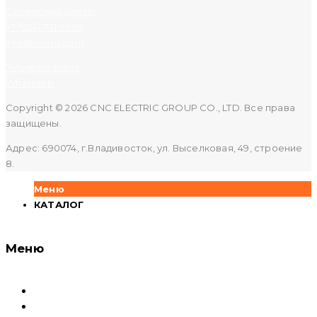
Сервисный центр
+7 (924) 731 95 69
info@cncru.com
Telegram-plane
Whatsapp
Copyright © 2026 CNC ELECTRIC GROUP CO., LTD. Все права
защищены.
Адрес: 690074, г.Владивосток, ул. Выселковая, 49, строение
8.
Меню
КАТАЛОГ
Меню
Каталог
Доставка и оплата