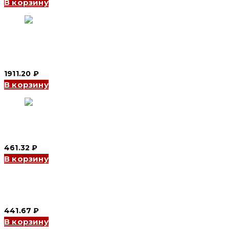
В корзину
Розетка стационарная YHT-N1132 16A 2P+E IP67 (CNC
Electric)
1911.20
₽
В корзину
Вилка переносная YHT-014 16A 3P+E IP44 (CNC Electric)
461.32
₽
В корзину
Розетка переносная YHT-213 16A 2P+E IP44 (CNC Electric)
441.67
₽
В корзину