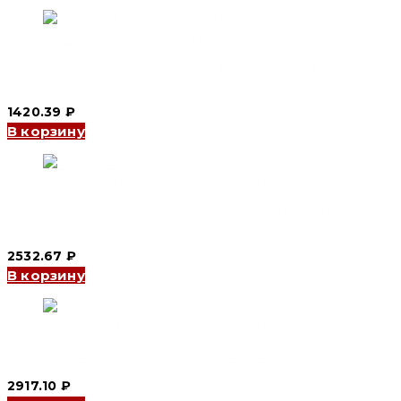
IP67
(CNC
Electric)
Вилка переносная YHT-N0152 16A 3P+N+E IP67 (CNC
Electric)
1420.39
₽
В корзину
Розетка стационарная YHT-N1242 32A 3P+E IP67 (CNC
Electric)
2532.67
₽
В корзину
Вилка переносная YHT-034 63A 3P+E IP67 (CNC Electric)
2917.10
₽