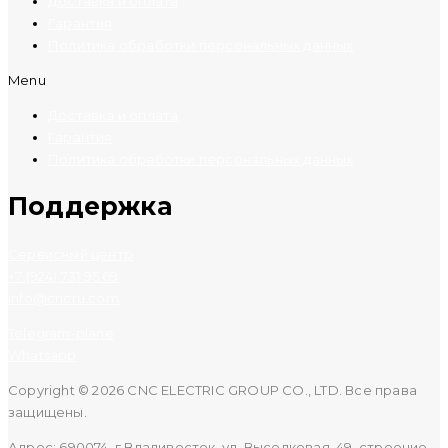
Доставка и оплата
Гарантия
Политика обработки персональных данных
Menu
Доставка и оплата
Гарантия
Политика обработки персональных данных
Поддержка
Сервисный центр
+7 (924) 731 95 69
info@cncru.com
Telegram-plane
Whatsapp
Copyright © 2026 CNC ELECTRIC GROUP CO., LTD. Все права
защищены.
Адрес: 690074, г.Владивосток, ул. Выселковая, 49, строение