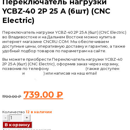
Переключатель нагрузки
YCBZ-40 2P 25 A (6шт) (CNC
Electric)
Переключатель нагрузки YCBZ-40 2P 25 A (6шт) (CNC Electric)
во Владивостоке и на Дальнем Востоке можно купить в
интернет-магазине CNCRU.COM. Мы обеспечиваем
доступные цены, оперативную доставку и гарантию, а также
удобный подбор товаров по параметрам на сайте.
Вы можете приобрести Переключатель нагрузки YCBZ-40
2P 25 A (6шт) (CNC Electric), оформив заказ через корзину,
позвонив по телефону
+ 7 (950) 286 62 09
(также доступен
whatsapp
и
telegram
) или написав на наш email
info@cncru.com
.
Первоначальная
Текущая
739.00
₽
1700.00
₽
цена
цена:
Количество
12 в наличии
составляла
739.00 ₽.
Количество
товара
В корзину
Переключатель