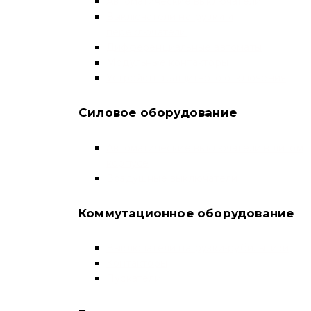
Автоматические выключатели
Выключатели нагрузки и
переключатели
Дифференциальные автоматы
Модульные контакторы
Устройства защитного отключения
Силовое оборудование
Автоматические выключатели в литом
корпусе
Воздушные выключатели
Коммутационное оборудование
Выключатели нагрузки-рубильники
Контакторы
Пускатели