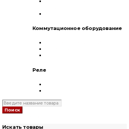
Автоматические выключатели в литом
корпусе
Воздушные выключатели
Коммутационное оборудование
Выключатели нагрузки-рубильники
Контакторы
Пускатели
Реле
Реле напряжения
Полный каталог
+7 (924) 731 95 69
Искать товары