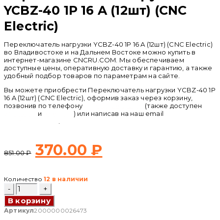
YCBZ-40 1P 16 A (12шт) (CNC
Electric)
Переключатель нагрузки YCBZ-40 1P 16 A (12шт) (CNC Electric)
во Владивостоке и на Дальнем Востоке можно купить в
интернет-магазине CNCRU.COM. Мы обеспечиваем
доступные цены, оперативную доставку и гарантию, а также
удобный подбор товаров по параметрам на сайте.
Вы можете приобрести Переключатель нагрузки YCBZ-40 1P
16 A (12шт) (CNC Electric), оформив заказ через корзину,
позвонив по телефону
+ 7 (950) 286 62 09
(также доступен
whatsapp
и
telegram
) или написав на наш email
info@cncru.com
.
Первоначальная
Текущая
370.00
₽
851.00
₽
цена
цена:
Количество
12 в наличии
составляла
370.00 ₽.
Количество
товара
В корзину
Переключатель
851.00 ₽.
нагрузки
Артикул
2000000026473
YCBZ-