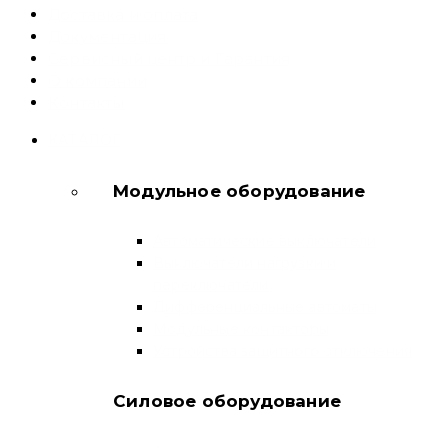
Доставка и оплата
Документация
Сервисный центр и Гарантия
О компании
Контакты
КАТАЛОГ
Модульное оборудование
Автоматические выключатели
Выключатели нагрузки и
переключатели
Дифференциальные автоматы
Модульные контакторы
Устройства защитного отключения
Силовое оборудование