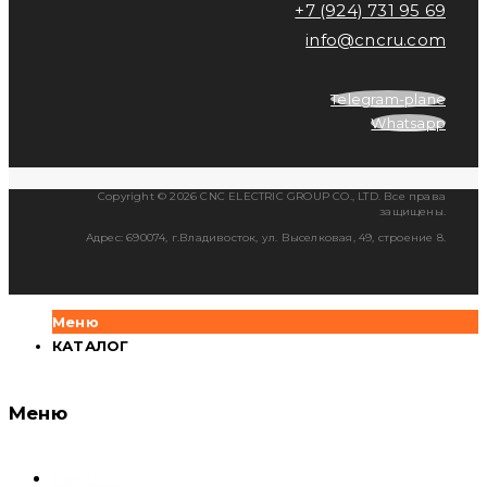
+7 (924) 731 95 69
info@cncru.com
Telegram-plane
Whatsapp
Copyright © 2026 CNC ELECTRIC GROUP CO., LTD. Все права
защищены.
Адрес: 690074, г.Владивосток, ул. Выселковая, 49, строение 8.
Меню
КАТАЛОГ
Меню
Каталог