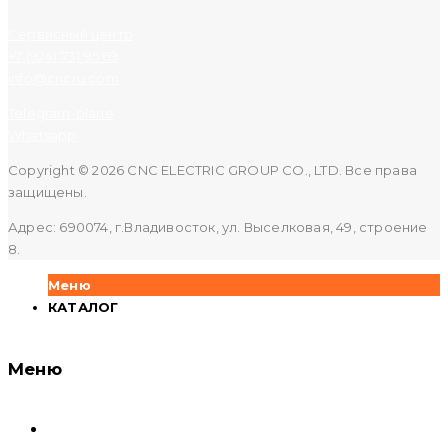
Сервисный центр
+7 (924) 731 95 69
info@cncru.com
Telegram-plane
Whatsapp
Copyright © 2026 CNC ELECTRIC GROUP CO., LTD. Все права
защищены.
Адрес: 690074, г.Владивосток, ул. Выселковая, 49, строение
8.
Меню
КАТАЛОГ
Меню
Каталог