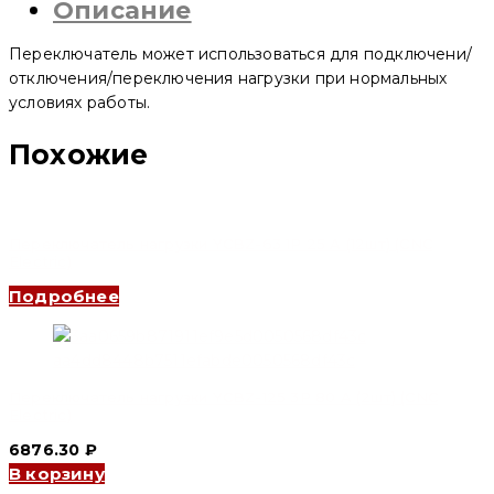
Описание
125
2P
125
Переключатель может использоваться для подключени/
A
(3шт)
отключения/переключения нагрузки при нормальных
(CNC
условиях работы.
Electric)
Похожие
Переключатель нагрузки YCBZ-63 1P 25 A (12шт) (CNC
Electric)
Подробнее
Переключатель нагрузки YCBZ-125 3P 80 A (2шт) (CNC
Electric)
6876.30
₽
В корзину