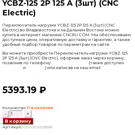
YCBZ-125 2P 125 A (3шт) (CNC
Electric)
Переключатель нагрузки YCBZ-125 2P 125 A (3шт) (CNC
Electric) во Владивостоке и на Дальнем Востоке можно
купить в интернет-магазине CNCRU.COM. Мы обеспечиваем
доступные цены, оперативную доставку и гарантию, а также
удобный подбор товаров по параметрам на сайте.
Вы можете приобрести Переключатель нагрузки YCBZ-125
2P 125 A (3шт) (CNC Electric), оформив заказ через корзину,
позвонив по телефону
+ 7 (950) 286 62 09
(также доступен
whatsapp
и
telegram
) или написав на наш email
info@cncru.com
.
5393.19
₽
Количество
11 в наличии
Количество
товара
В корзину
Переключатель
нагрузки
Артикул
2000000026169
YCBZ-