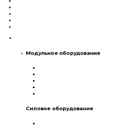
Доставка и оплата
Документация
Сервисный центр и Гарантия
О компании
Контакты
КАТАЛОГ
Модульное оборудование
Автоматические выключатели
Выключатели нагрузки и переключатели
Дифференциальные автоматы
Модульные контакторы
Устройства защитного отключения
Силовое оборудование
Автоматические выключатели в литом
корпусе