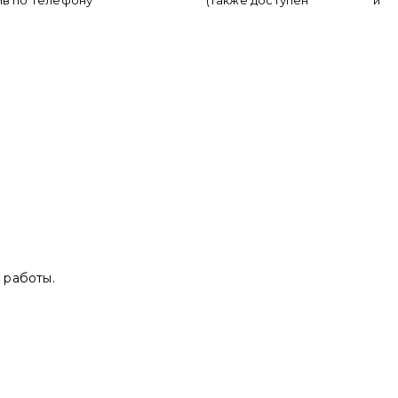
нив по телефону
+ 7 (950) 286 62 09
(также доступен
whatsapp
и
 работы.