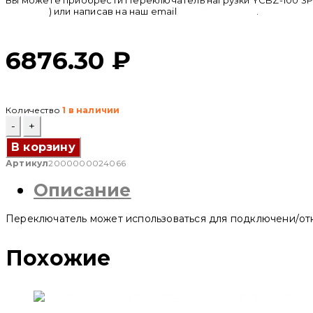
Вы можете приобрести Переключатель нагрузки YCBZ-100 3P 80
telegram
) или написав на наш email
info@cncru.com
.
6876.30
₽
Количество
1 в наличии
Количество
товара
Переключатель
В корзину
нагрузки
Артикул
2000000024066
YCBZ-
100
Описание
3P
80
A
Переключатель может использоваться для подключени/от
(2шт)
(CNC
Electric)
Похожие