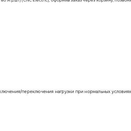
 A (2шт) (CNC Electric), оформив заказ через корзину, позво
ключения/переключения нагрузки при нормальных условиях