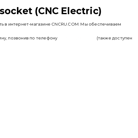
cket (CNC Electric)
упить в интернет-магазине CNCRU.COM. Мы обеспечиваем
ину, позвонив по телефону
+ 7 (950) 286 62 09
(также доступен