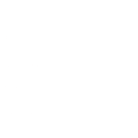
ric)
lectric)
Electric)