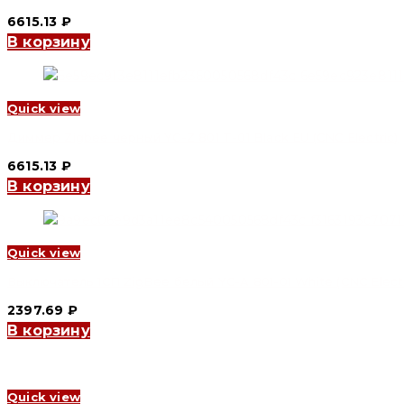
6615.13
₽
В корзину
Quick view
Диммер Zigbee черный YC-Z 801 T-01 Black EU (CNC Electric)
6615.13
₽
В корзину
Quick view
Выключатель 1СП ZigBee белый YC-A 801-01 White (CNC Electr
2397.69
₽
В корзину
Quick view