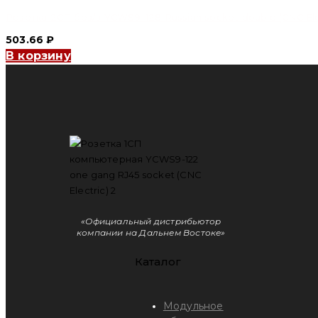
Розетка 2СП без/з YCWS9-128 Russian socket double (CNC Ele
503.66
₽
В корзину
«Официальный дистрибьютор
компании на Дальнем Востоке»
Каталог
Модульное