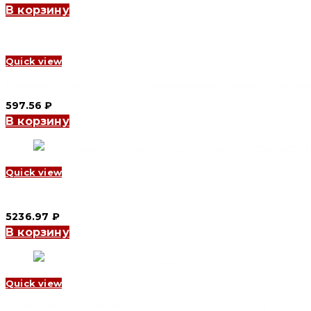
В корзину
Quick view
Розетка 2СП с/з YCWS9-127 German socket double (CNC Elect
597.56
₽
В корзину
Quick view
Выключатель 3СП ZigBee черный YC-Z 803-01 Black EU (CNC E
5236.97
₽
В корзину
Quick view
Переключатель для штор Zigbee YC-Z 801C-01 White EU (CNC 