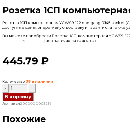
Розетка 1СП компьютерная 
Розетка 1СП компьютерная YCWS9-122 one gang RJ45 socket (
доступные цены, оперативную доставку и гарантию, а также 
Вы можете приобрести Розетка 1СП компьютерная YCWS9-122 o
whatsapp
и
telegram
) или написав на наш email
info@cncru.com
445.79
₽
Количество
38 в наличии
Количество
товара
Розетка
В корзину
1СП
Артикул
2000000003214
компьютерная
YCWS9-
122
Похожие
one
gang
RJ45