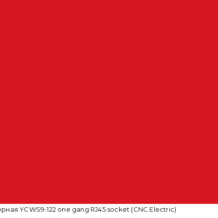
ная YCWS9-122 one gang RJ45 socket (CNC Electric)