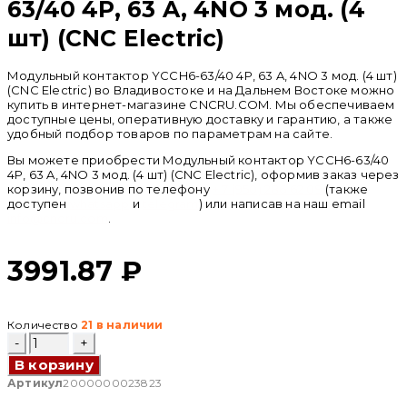
63/40 4P, 63 A, 4NO 3 мод. (4
шт) (CNC Electric)
Модульный контактор YCCH6-63/40 4P, 63 A, 4NO 3 мод. (4 шт)
(CNC Electric) во Владивостоке и на Дальнем Востоке можно
купить в интернет-магазине CNCRU.COM. Мы обеспечиваем
доступные цены, оперативную доставку и гарантию, а также
удобный подбор товаров по параметрам на сайте.
Вы можете приобрести Модульный контактор YCCH6-63/40
4P, 63 A, 4NO 3 мод. (4 шт) (CNC Electric), оформив заказ через
корзину, позвонив по телефону
+ 7 (950) 286 62 09
(также
доступен
whatsapp
и
telegram
) или написав на наш email
info@cncru.com
.
3991.87
₽
Количество
21 в наличии
Количество
товара
В корзину
Модульный
контактор
Артикул
2000000023823
YCCH6-