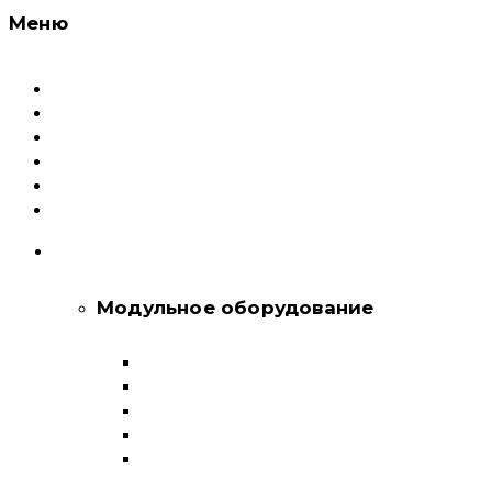
Меню
Каталог
Доставка и оплата
Документация
Сервисный центр и Гарантия
О компании
Контакты
КАТАЛОГ
Модульное оборудование
Автоматические выключатели
Выключатели нагрузки и переключатели
Дифференциальные автоматы
Модульные контакторы
Устройства защитного отключения