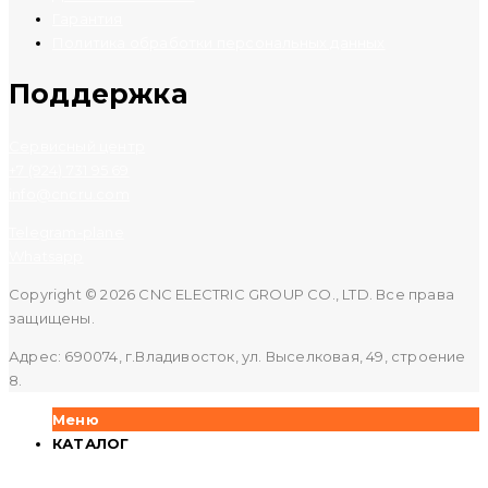
Гарантия
Политика обработки персональных данных
Поддержка
Сервисный центр
+7 (924) 731 95 69
info@cncru.com
Telegram-plane
Whatsapp
Copyright © 2026 CNC ELECTRIC GROUP CO., LTD. Все права
защищены.
Адрес: 690074, г.Владивосток, ул. Выселковая, 49, строение
8.
Меню
КАТАЛОГ