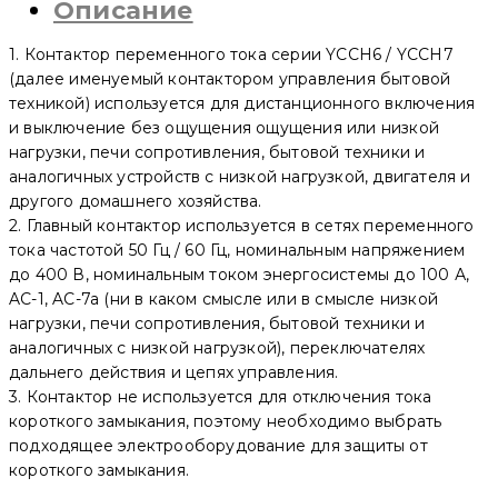
Описание
63/40
4P,
63
1. Контактор переменного тока серии YCCH6 / YCCH7
A,
4NO
(далее именуемый контактором управления бытовой
3
техникой) используется для дистанционного включения
мод.
и выключение без ощущения ощущения или низкой
(4
шт)
нагрузки, печи сопротивления, бытовой техники и
(CNC
аналогичных устройств с низкой нагрузкой, двигателя и
Electric)
другого домашнего хозяйства.
2. Главный контактор используется в сетях переменного
тока частотой 50 Гц / 60 Гц, номинальным напряжением
до 400 В, номинальным током энергосистемы до 100 А,
AC-1, AC-7a (ни в каком смысле или в смысле низкой
нагрузки, печи сопротивления, бытовой техники и
аналогичных с низкой нагрузкой), переключателях
дальнего действия и цепях управления.
3. Контактор не используется для отключения тока
короткого замыкания, поэтому необходимо выбрать
подходящее электрооборудование для защиты от
короткого замыкания.