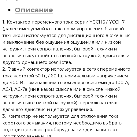
YCCH6-
Описание
40/11
2P,
40
1. Контактор переменного тока серии YCCH6 / YCCH7
A,
1NO+1NC
(далее именуемый контактором управления бытовой
2
техникой) используется для дистанционного включения
мод.
и выключение без ощущения ощущения или низкой
(6
шт)
нагрузки, печи сопротивления, бытовой техники и
(CNC
аналогичных устройств с низкой нагрузкой, двигателя и
Electric)
другого домашнего хозяйства.
2. Главный контактор используется в сетях переменного
тока частотой 50 Гц / 60 Гц, номинальным напряжением
до 400 В, номинальным током энергосистемы до 100 А,
AC-1, AC-7a (ни в каком смысле или в смысле низкой
нагрузки, печи сопротивления, бытовой техники и
аналогичных с низкой нагрузкой), переключателях
дальнего действия и цепях управления.
3. Контактор не используется для отключения тока
короткого замыкания, поэтому необходимо выбрать
подходящее электрооборудование для защиты от
короткого замыкания.