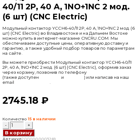
40/11 2P, 40 A, 1NO+1NC 2 мод.
(6 шт) (CNC Electric)
Модульный контактор YCCH6-40/11 2P, 40 A, 1NO+1NC 2 мод. (6
шт) (CNC Electric) во Владивостоке и на Дальнем Востоке
можно купить в интернет-магазине CNCRU.COM. Мы
обеспечиваем доступные цены, оперативную доставку и
гарантию, а также удобный подбор товаров по параметрам
на сайте.
Вы можете приобрести Модульный контактор YCCH6-40/11
2P, 40 A, 1NO+1NC 2 мод. (6 шт) (CNC Electric), оформив заказ
через корзину, позвонив по телефону
+ 7 (950) 286 62 09
(также доступен
whatsapp
и
telegram
) или написав на наш
email
info@cncru.com
.
2745.18
₽
Количество
15 в наличии
Количество
товара
В корзину
Модульный
контактор
Артикул
2000000003269