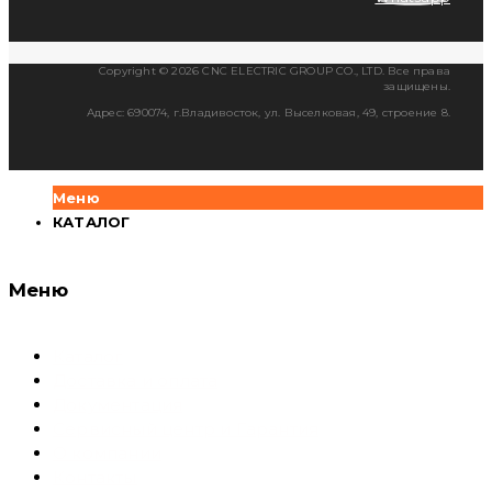
Copyright © 2026 CNC ELECTRIC GROUP CO., LTD. Все права
защищены.
Адрес: 690074, г.Владивосток, ул. Выселковая, 49, строение 8.
Меню
КАТАЛОГ
Меню
Каталог
Доставка и оплата
Документация
Сервисный центр и Гарантия
О компании
Контакты