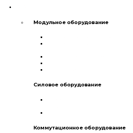
КАТАЛОГ
Модульное оборудование
Автоматические выключатели
Выключатели нагрузки и
переключатели
Дифференциальные автоматы
Модульные контакторы
Устройства защитного отключения
Силовое оборудование
Автоматические выключатели в литом
корпусе
Воздушные выключатели
Коммутационное оборудование