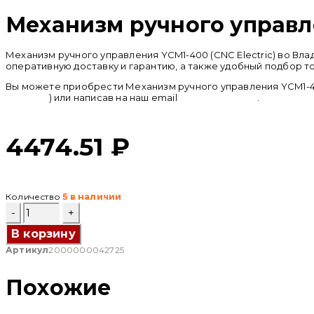
Механизм ручного управле
Механизм ручного управления YCM1-400 (CNC Electric) во В
оперативную доставку и гарантию, а также удобный подбор т
Вы можете приобрести Механизм ручного управления YCM1-400
telegram
) или написав на наш email
info@cncru.com
.
4474.51
₽
Количество
5 в наличии
Количество
товара
Механизм
В корзину
ручного
Артикул
2000000042725
управления
YCM1-
400
Похожие
(CNC
Electric)