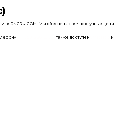
c)
агазине CNCRU.COM. Мы обеспечиваем доступные цены,
телефону
+ 7 (950) 286 62 09
(также доступен
whatsapp
и