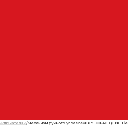
выключателям
/
Механизм ручного управления YCM1-400 (CNC Elec