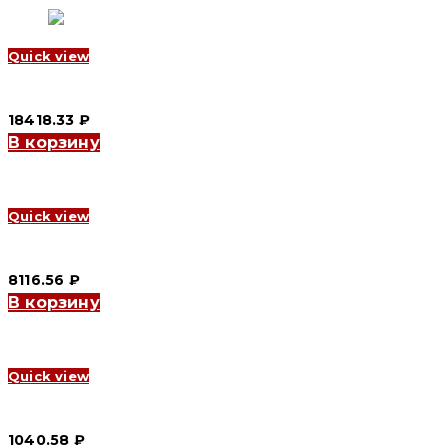
Quick view
Панель втычная для YCM1-250 переднего присоединения (front
18418.33
₽
В корзину
Quick view
Механизм ручного управления YCM1-800 (CNC Electric)
8116.56
₽
В корзину
Quick view
Дополнительный контакт YCM1-250L аварийный (alarm contact l
1040.58
₽