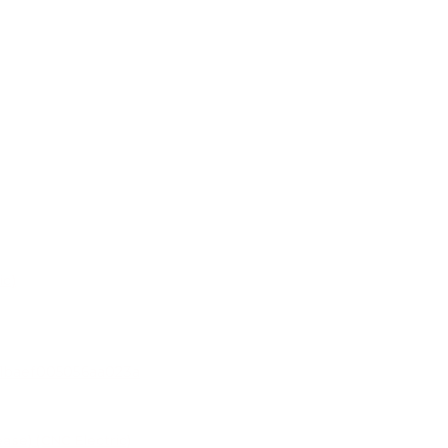
ic)
se) (CNC Electric)