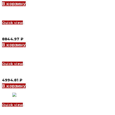
В корзину
Quick view
Механическая блокировка YCM1-400 (CNC Electric)
8844.97
₽
В корзину
Quick view
Дополнительный контакт YCM1-800L (right auxiliry) (CNC Electr
4994.81
₽
В корзину
Quick view
Реле минимального напряжения YCM1-800 (under voltage relea