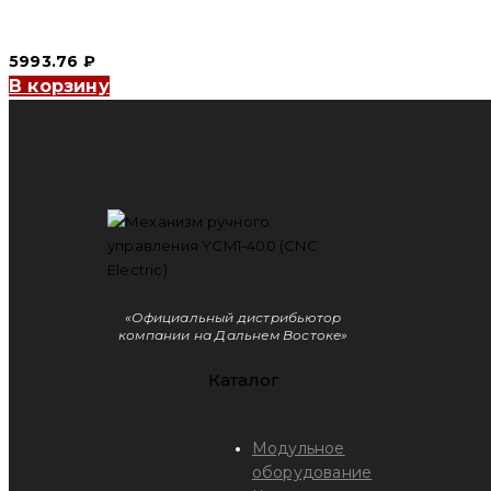
Реле минимального напряжения YCM1-250 (under voltage relea
5993.76
₽
В корзину
«Официальный дистрибьютор
компании на Дальнем Востоке»
Каталог
Модульное
оборудование