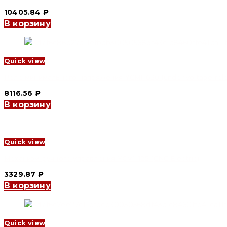
10405.84
₽
В корзину
Quick view
Реле минимального напряжения YCM1-630 (under voltage relea
8116.56
₽
В корзину
Quick view
Механизм ручного управления YCM1-125 (CNC Electric)
3329.87
₽
В корзину
Quick view