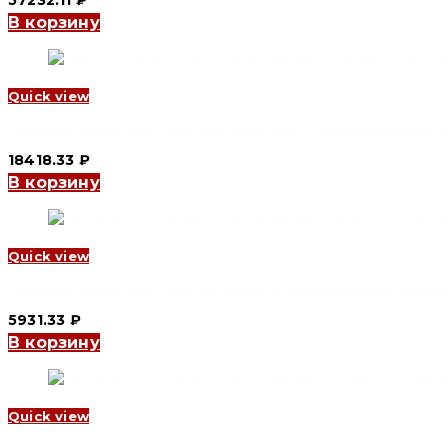
В корзину
Quick view
Панель втычная для YCM1-250 переднего присоединения (front
18418.33
₽
В корзину
Quick view
Панель втычная для YCM1-63 заднего присоединения (разъемы
5931.33
₽
В корзину
Quick view
Расширители выводов YCM1-63 для заднего подключения (сое