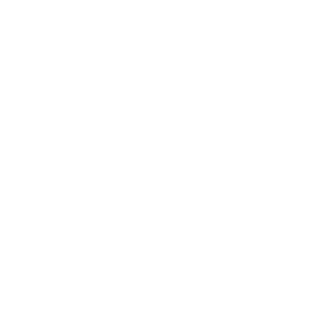
 plug in type)(CNC Electric)
 сзади) (CNC Electric)
динители сзади) (CNC Electric)