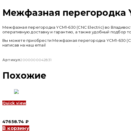
Межфазная перегородка YC
Межфазная перегородка YCM1-630 (CNC Electric) во Владиво
оперативную доставку и гарантию, а также удобный подбор т
Вы можете приобрести Межфазная перегородка YCM1-630 (CNC
написав на наш email
info@cncru.com
.
Артикул
2000000042831
Похожие
Quick view
Панель втычная для YCM1-630 заднего присоединения (разъе
47658.74
₽
В корзину