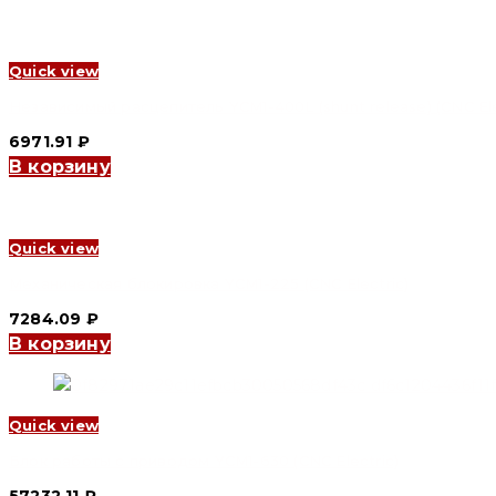
Quick view
Независимый расцепитель YCM1-400L (shunt release) (CNC Ele
6971.91
₽
В корзину
Quick view
Механическая блокировка YCM1-225 (CNC Electric)
7284.09
₽
В корзину
Quick view
Блок работы с приводом YCM1-630 (CNC Electric)
57232.11
₽