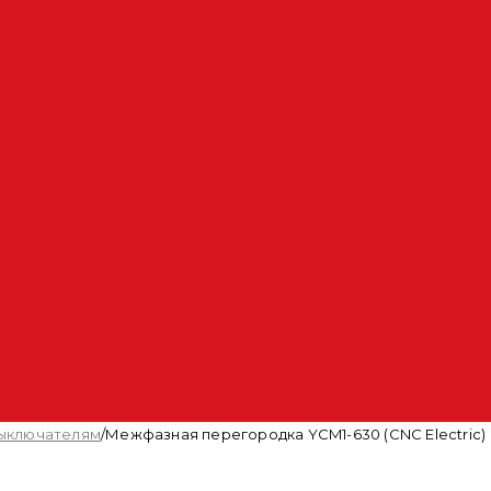
выключателям
/
Межфазная перегородка YCM1-630 (CNC Electric)