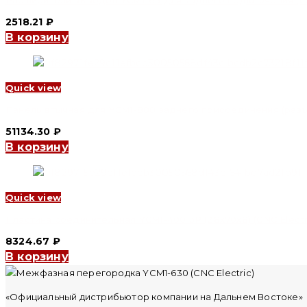
2518.21
₽
В корзину
Quick view
Панель втычная для YCM1-800 заднего присоединения (разъе
51134.30
₽
В корзину
Quick view
Пластина соединительная YCM1-400 3Р (28х70х8) (CNC Electr
8324.67
₽
В корзину
«Официальный дистрибьютор компании на Дальнем Востоке»