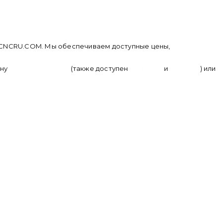
не CNCRU.COM. Мы обеспечиваем доступные цены,
ону
+ 7 (950) 286 62 09
(также доступен
whatsapp
и
telegram
) или