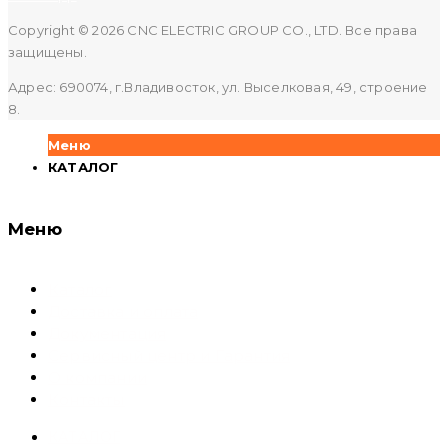
Copyright © 2026 CNC ELECTRIC GROUP CO., LTD. Все права
защищены.
Адрес: 690074, г.Владивосток, ул. Выселковая, 49, строение
8.
Меню
КАТАЛОГ
Меню
Каталог
Доставка и оплата
Документация
Сервисный центр и Гарантия
О компании
Контакты
КАТАЛОГ