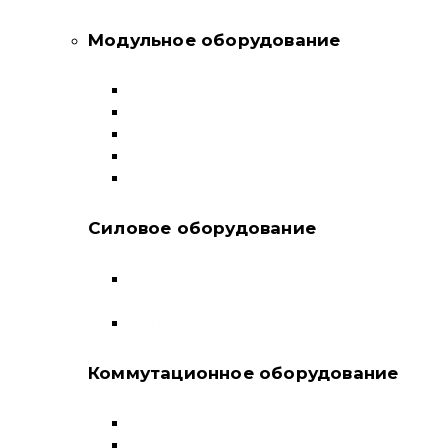
Модульное оборудование
Автоматические выключатели
Выключатели нагрузки и переключатели
Дифференциальные автоматы
Модульные контакторы
Устройства защитного отключения
Силовое оборудование
Автоматические выключатели в литом
корпусе
Воздушные выключатели
Коммутационное оборудование
Выключатели нагрузки-рубильники
Контакторы