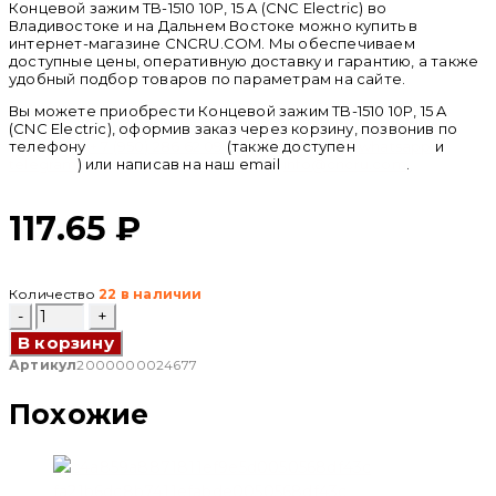
Концевой зажим TB-1510 10P, 15 A (CNC Electric) во
Владивостоке и на Дальнем Востоке можно купить в
интернет-магазине CNCRU.COM. Мы обеспечиваем
доступные цены, оперативную доставку и гарантию, а также
удобный подбор товаров по параметрам на сайте.
Вы можете приобрести Концевой зажим TB-1510 10P, 15 A
(CNC Electric), оформив заказ через корзину, позвонив по
телефону
+ 7 (950) 286 62 09
(также доступен
whatsapp
и
telegram
) или написав на наш email
info@cncru.com
.
117.65
₽
Количество
22 в наличии
Количество
товара
В корзину
Концевой
зажим
Артикул
2000000024677
TB-
1510
Похожие
10P,
15
A
(CNC
Electric)