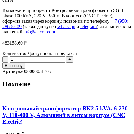
сайте.
Вы можете приобрести Контрольный трансформатор SG 3-
phase 100 kVA, 220 V, 380 V, В корпусе (CNC Electric),
оформив заказ через корзину, позвонив по телефону
+ 7 (950)
286 62 09
(также доступен
whatsapp
и
telegram
) или написав на
наш email
info@cncru.com
.
483158.60
₽
Количество
Доступно для предзаказа
Количество
товара
В корзину
Контрольный
Артикул
2000000031705
трансформатор
SG
Похожие
3-
phase
100
kVA,
220
Контрольный трансформатор BK2 5 kVA, 6-230
V,
V, 110-400 V, Алюминий в литом корпусе (CNC
380
Electric)
V,
В
корпусе