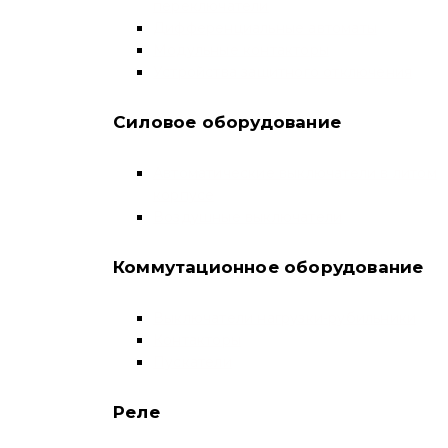
переключатели
Дифференциальные автоматы
Модульные контакторы
Устройства защитного отключения
Силовое оборудование
Автоматические выключатели в литом
корпусе
Воздушные выключатели
Коммутационное оборудование
Выключатели нагрузки-рубильники
Контакторы
Пускатели
Реле