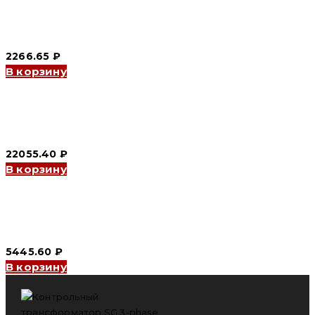
Блок питания S-200W 200 W, 4.2 A, 48 V (CNC Electric)
2266.65
₽
В корзину
Контрольный трансформатор BK2 6 kVA, 6-230 V, 110-400
V, Алюминий (CNC Electric)
22055.40
₽
В корзину
Контрольный трансформатор SG 3-phase 0.3 kVA, 220 V,
380 V, Без корпуса (CNC Electric)
5445.60
₽
В корзину