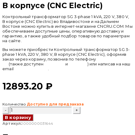
В корпусе (CNC Electric)
Контрольный трансформатор SG 3-phase 1 kVA, 220 V, 380 V,
В корпусе (CNC Electric) во Владивостоке и на Дальнем
Востоке можно купить в интернет-магазине CNCRU.COM. Мы
обеспечиваем доступные цены, оперативную доставку и
гарантию, а также удобный подбор товаров по параметрам
на сайте.
Вы можете приобрести Контрольный трансформатор SG 3-
phase 1 kVA, 220 V, 380 V, В корпусе (CNC Electric), оформив
заказ через корзину, позвонив по телефону
+ 7 (950) 286 62
09
(также доступен
whatsapp
и
telegram
) или написав на наш
email
info@cncru.com
.
12893.20
₽
Количество
Доступно для предзаказа
Количество
товара
В корзину
Контрольный
трансформатор
Артикул
2000000031644
SG
3-