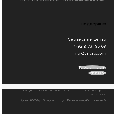
Поддержка
Сервисный центр
+7 (924) 731 95 69
info@cncru.com
Telegram-plane
Whatsapp
Copyright © 2026 CNC ELECTRIC GROUP CO., LTD. Все права
защищены.
Адрес: 690074, г.Владивосток, ул. Выселковая, 49, строение 8.