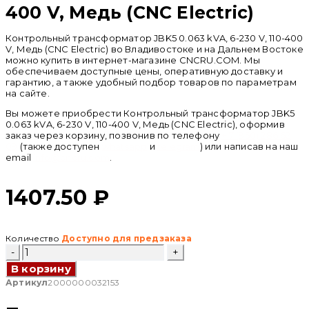
400 V, Медь (CNC Electric)
Контрольный трансформатор JBK5 0.063 kVA, 6-230 V, 110-400
V, Медь (CNC Electric) во Владивостоке и на Дальнем Востоке
можно купить в интернет-магазине CNCRU.COM. Мы
обеспечиваем доступные цены, оперативную доставку и
гарантию, а также удобный подбор товаров по параметрам
на сайте.
Вы можете приобрести Контрольный трансформатор JBK5
0.063 kVA, 6-230 V, 110-400 V, Медь (CNC Electric), оформив
заказ через корзину, позвонив по телефону
+ 7 (950) 286 62
09
(также доступен
whatsapp
и
telegram
) или написав на наш
email
info@cncru.com
.
1407.50
₽
Количество
Доступно для предзаказа
Количество
товара
В корзину
Контрольный
трансформатор
Артикул
2000000032153
JBK5
0.063