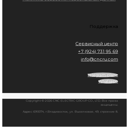
Поддержка
Сервисный центр
+7 (924) 731 95 69
info@cncru.com
Telegram-plane
Whatsapp
Copyright © 2026 CNC ELECTRIC GROUP CO., LTD. Все права
защищены.
Адрес: 690074, г.Владивосток, ул. Выселковая, 49, строение 8.