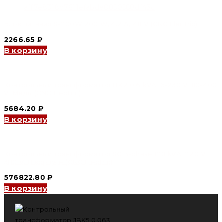
Блок питания S-200W 200 W, 4.2 A, 48 V (CNC Electric)
2266.65
₽
В корзину
Контрольный трансформатор BK2 0.6 kVA, 6-230 V, 110-400
V, Медь (CNC Electric)
5684.20
₽
В корзину
Контрольный трансформатор SG 3-phase 120 kVA, 220 V,
380 V, В корпусе (CNC Electric)
576822.80
₽
В корзину