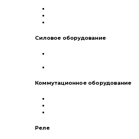
переключатели
Дифференциальные автоматы
Модульные контакторы
Устройства защитного отключения
Силовое оборудование
Автоматические выключатели в литом
корпусе
Воздушные выключатели
Коммутационное оборудование
Выключатели нагрузки-рубильники
Контакторы
Пускатели
Реле