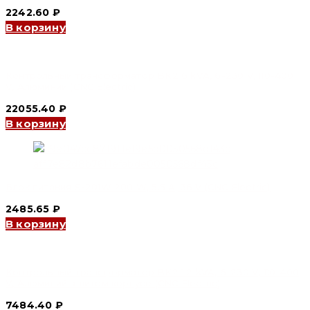
2242.60
₽
В корзину
Контрольный трансформатор BK2 6 kVA, 6-230 V, 110-400
V, Алюминий (CNC Electric)
22055.40
₽
В корзину
Блок питания S-201W 200 W, 5.5 A, 36 V (CNC Electric)
2485.65
₽
В корзину
Контрольный трансформатор BK2 1.2 kVA, 6-230 V, 110-400
V, Алюминий в литом корпусе (CNC Electric)
7484.40
₽