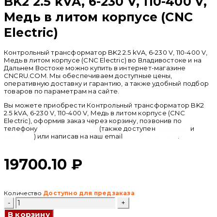
BK2 2.5 kVA, 6-230 V, 110-400 V,
Медь в литом корпусе (CNC
Electric)
Контрольный трансформатор BK2 2.5 kVA, 6-230 V, 110-400 V,
Медь в литом корпусе (CNC Electric) во Владивостоке и на
Дальнем Востоке можно купить в интернет-магазине
CNCRU.COM. Мы обеспечиваем доступные цены,
оперативную доставку и гарантию, а также удобный подбор
товаров по параметрам на сайте.
Вы можете приобрести Контрольный трансформатор BK2
2.5 kVA, 6-230 V, 110-400 V, Медь в литом корпусе (CNC
Electric), оформив заказ через корзину, позвонив по
телефону
+ 7 (950) 286 62 09
(также доступен
whatsapp
и
telegram
) или написав на наш email
info@cncru.com
.
19700.10
₽
Количество
Доступно для предзаказа
Количество
товара
В корзину
Контрольный