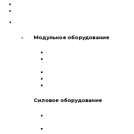
О компании
Контакты
КАТАЛОГ
Модульное оборудование
Автоматические выключатели
Выключатели нагрузки и
переключатели
Дифференциальные автоматы
Модульные контакторы
Устройства защитного отключения
Силовое оборудование
Автоматические выключатели в литом
корпусе
Воздушные выключатели