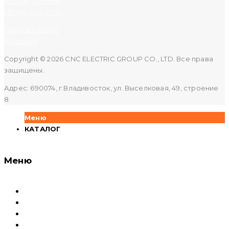
+7 (924) 731 95 69
info@cncru.com
Telegram-plane
Whatsapp
Copyright © 2026 CNC ELECTRIC GROUP CO., LTD. Все права
защищены.
Адрес: 690074, г.Владивосток, ул. Выселковая, 49, строение
8.
Меню
КАТАЛОГ
Меню
Каталог
Доставка и оплата
Документация
Сервисный центр и Гарантия