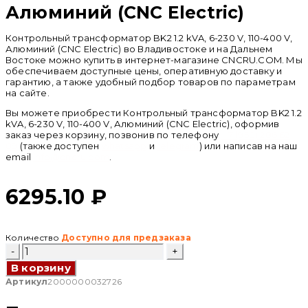
Алюминий (CNC Electric)
Контрольный трансформатор BK2 1.2 kVA, 6-230 V, 110-400 V,
Алюминий (CNC Electric) во Владивостоке и на Дальнем
Востоке можно купить в интернет-магазине CNCRU.COM. Мы
обеспечиваем доступные цены, оперативную доставку и
гарантию, а также удобный подбор товаров по параметрам
на сайте.
Вы можете приобрести Контрольный трансформатор BK2 1.2
kVA, 6-230 V, 110-400 V, Алюминий (CNC Electric), оформив
заказ через корзину, позвонив по телефону
+ 7 (950) 286 62
09
(также доступен
whatsapp
и
telegram
) или написав на наш
email
info@cncru.com
.
6295.10
₽
Количество
Доступно для предзаказа
Количество
товара
В корзину
Контрольный
трансформатор
Артикул
2000000032726
BK2
1.2