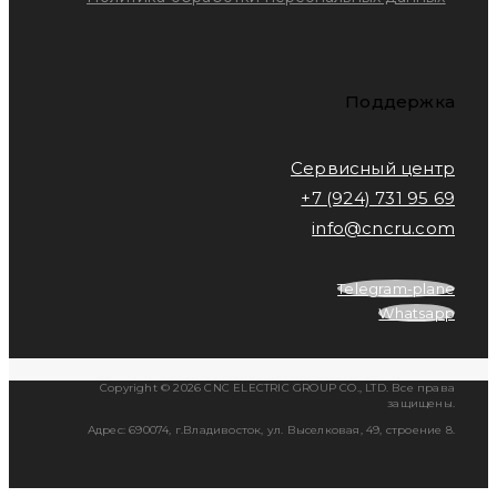
Поддержка
Сервисный центр
+7 (924) 731 95 69
info@cncru.com
Telegram-plane
Whatsapp
Copyright © 2026 CNC ELECTRIC GROUP CO., LTD. Все права
защищены.
Адрес: 690074, г.Владивосток, ул. Выселковая, 49, строение 8.