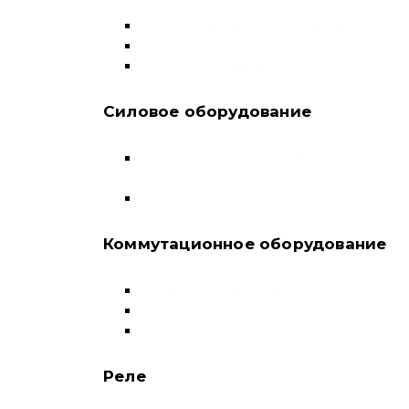
переключатели
Дифференциальные автоматы
Модульные контакторы
Устройства защитного отключения
Силовое оборудование
Автоматические выключатели в литом
корпусе
Воздушные выключатели
Коммутационное оборудование
Выключатели нагрузки-рубильники
Контакторы
Пускатели
Реле