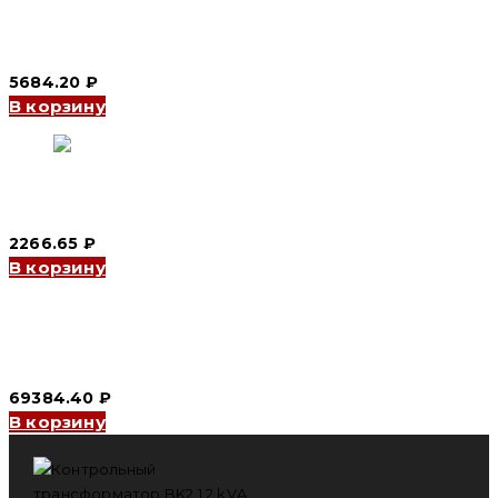
Контрольный трансформатор BK2 0.6 kVA, 6-230 V, 110-400
V, Медь (CNC Electric)
5684.20
₽
В корзину
Блок питания S-200W 200 W, 5.5 A, 36 V (CNC Electric)
2266.65
₽
В корзину
Контрольный трансформатор BK2 30 kVA, 6-230 V, 110-400
V, Алюминий в литом корпусе (CNC Electric)
69384.40
₽
В корзину