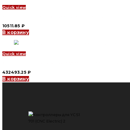
Quick view
Автомат включения резерва YCQ3B 2P, 10 A (CNC Electric)
10511.85
₽
В корзину
Quick view
Автомат включения резерва YCQ9Ms 3P, 800 A (CNC Electric)
432493.25
₽
В корзину