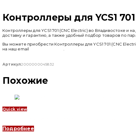
Распродан
Контроллеры для YCS1 701 
Контроллеры для YCS1 701 (CNC Electric) во Владивостоке и
доставку и гарантию, а также удобный подбор товаров по пар
Вы можете приобрести Контроллеры для YCS1 701 (CNC Electri
на наш email
info@cncru.com
.
Артикул
2000000045832
Похожие
Quick view
Автомат включения резерва YCS1-160 3P, 160 A (CNC Electric)
Подробнее