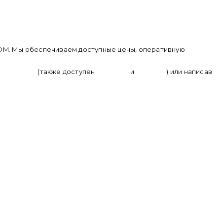
.COM. Мы обеспечиваем доступные цены, оперативную
0) 286 62 09
(также доступен
whatsapp
и
telegram
) или написав