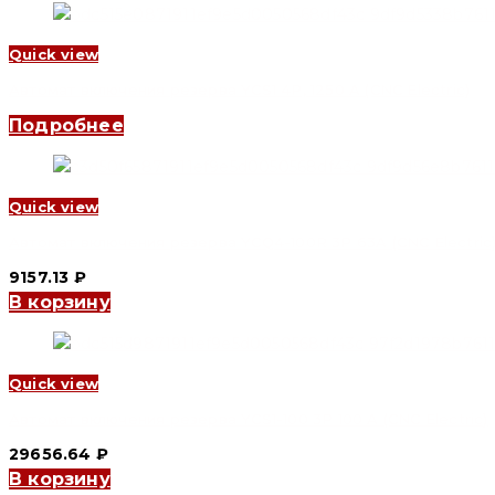
Quick view
Автомат включения резерва YCS1 4P, 1250 A (CNC Electric)
Подробнее
Quick view
Автомат включения резерва YCQ4-100R 3P 63A (CNC Electric
9157.13
₽
В корзину
Quick view
Автомат включения резерва YCS1-100 3P 100 A (CNC Electric)
29656.64
₽
В корзину