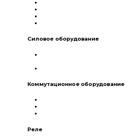
Выключатели нагрузки и переключатели
Дифференциальные автоматы
Модульные контакторы
Устройства защитного отключения
Силовое оборудование
Автоматические выключатели в литом
корпусе
Воздушные выключатели
Коммутационное оборудование
Выключатели нагрузки-рубильники
Контакторы
Пускатели
Реле