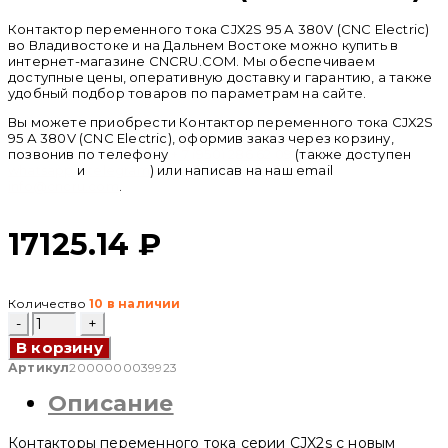
Контактор переменного тока CJX2S 95 А 380V (CNC Electric)
во Владивостоке и на Дальнем Востоке можно купить в
интернет-магазине CNCRU.COM. Мы обеспечиваем
доступные цены, оперативную доставку и гарантию, а также
удобный подбор товаров по параметрам на сайте.
Вы можете приобрести Контактор переменного тока CJX2S
95 А 380V (CNC Electric), оформив заказ через корзину,
позвонив по телефону
+ 7 (950) 286 62 09
(также доступен
whatsapp
и
telegram
) или написав на наш email
info@cncru.com
.
17125.14
₽
Количество
10 в наличии
Количество
товара
В корзину
Контактор
переменного
Артикул
2000000039923
тока
Описание
CJX2S
95
А
Контакторы переменного тока серии CJX2s с новым
380V