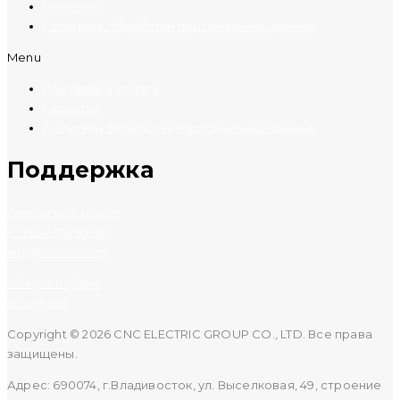
Гарантия
Политика обработки персональных данных
Menu
Доставка и оплата
Гарантия
Политика обработки персональных данных
Поддержка
Сервисный центр
+7 (924) 731 95 69
info@cncru.com
Telegram-plane
Whatsapp
Copyright © 2026 CNC ELECTRIC GROUP CO., LTD. Все права
защищены.
Адрес: 690074, г.Владивосток, ул. Выселковая, 49, строение