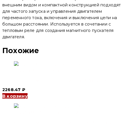
(CNC
внешним видом и компактной конструкцией подходят
Electric)
для частого запуска и управления двигателем
переменного тока, включения и выключения цепи на
большом расстоянии. Используется в сочетании с
тепловым реле для создания магнитного пускателя
двигателя.
Похожие
Контактор переменного тока CJX2S 18 А 380V (CNC Electric)
2268.47
₽
В корзину
Контактор переменного тока CJX2-I 3P 32 А 220В (CNC
Electric)