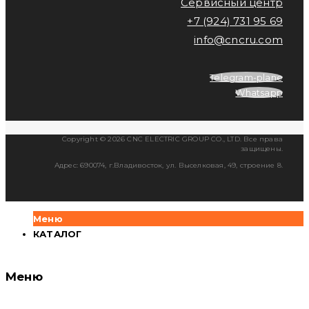
Сервисный центр
+7 (924) 731 95 69
info@cncru.com
Telegram-plane
Whatsapp
Copyright © 2026 CNC ELECTRIC GROUP CO., LTD. Все права
защищены.
Адрес: 690074, г.Владивосток, ул. Выселковая, 49, строение 8.
Меню
КАТАЛОГ
Меню