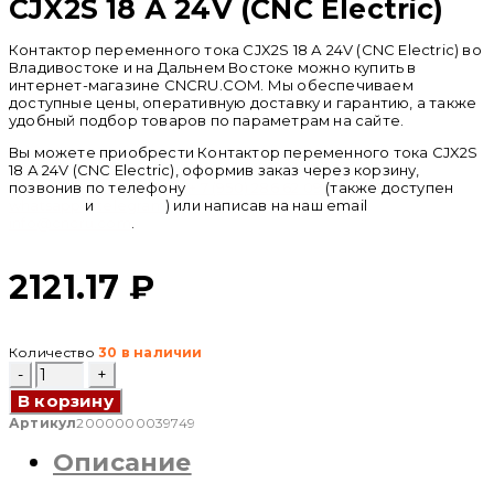
CJX2S 18 А 24V (CNC Electric)
Контактор переменного тока CJX2S 18 А 24V (CNC Electric) во
Владивостоке и на Дальнем Востоке можно купить в
интернет-магазине CNCRU.COM. Мы обеспечиваем
доступные цены, оперативную доставку и гарантию, а также
удобный подбор товаров по параметрам на сайте.
Вы можете приобрести Контактор переменного тока CJX2S
18 А 24V (CNC Electric), оформив заказ через корзину,
позвонив по телефону
+ 7 (950) 286 62 09
(также доступен
whatsapp
и
telegram
) или написав на наш email
info@cncru.com
.
2121.17
₽
Количество
30 в наличии
Количество
товара
В корзину
Контактор
переменного
Артикул
2000000039749
тока
Описание
CJX2S
18
А