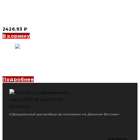
Контактор переменного тока CJX2-D 2501 25A 3P 220V
(3N/O+1N/C)(CNC Electric)
2426.93
₽
В корзину
Контактор переменного тока CJX2S 63 А 220V (CNC
Electric)
Подробнее
«Официальный дистрибьютор компании на Дальнем Востоке»
Каталог