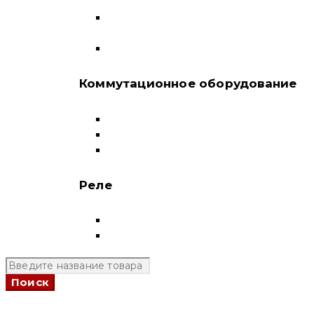
Автоматические выключатели в литом
корпусе
Воздушные выключатели
Коммутационное оборудование
Выключатели нагрузки-рубильники
Контакторы
Пускатели
Реле
Реле напряжения
Полный каталог
+7 (924) 731 95 69