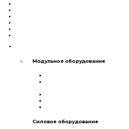
Каталог
Доставка и оплата
Документация
Сервисный центр и Гарантия
О компании
Контакты
КАТАЛОГ
Модульное оборудование
Автоматические выключатели
Выключатели нагрузки и
переключатели
Дифференциальные автоматы
Модульные контакторы
Устройства защитного отключения
Силовое оборудование