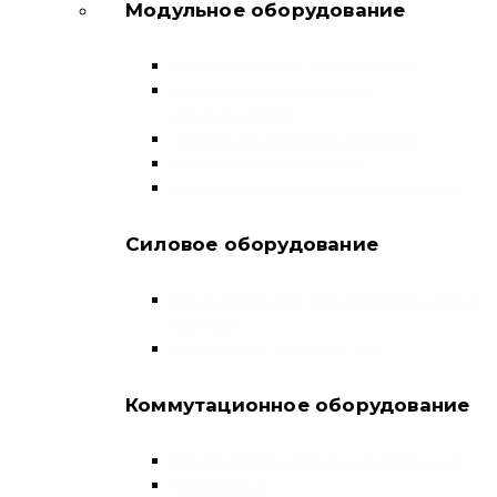
Модульное оборудование
Автоматические выключатели
Выключатели нагрузки и
переключатели
Дифференциальные автоматы
Модульные контакторы
Устройства защитного отключения
Силовое оборудование
Автоматические выключатели в литом
корпусе
Воздушные выключатели
Коммутационное оборудование
Выключатели нагрузки-рубильники
Контакторы