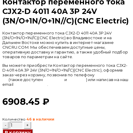
Контактор переменного тока
CJX2-D 4011 40A 3P 24V
(3N/O+1N/O+1N//C)(CNC Electric)
Контактор переменного тока CJX2-D 4011 40A 3P 24V
(3N/O+1N/O+1N//C)(CNC Electric) во Владивостоке и на
Дальнем Востоке можно купить в интернет-магазине
CNCRU.COM. Мы обеспечиваем доступные цены,
оперативную доставку и гарантию, а также удобный подбор
товаров по параметрам на сайте.
Вы можете приобрести Контактор переменного тока CJX2-
D 4011 40A 3P 24V (3N/O+1N/O+1N//C)(CNC Electric), оформив
заказ через корзину, позвонив по телефону
+ 7 (950) 286 62
09
(также доступен
whatsapp
и
telegram
) или написав на наш
email
info@cncru.com
.
6908.45
₽
Количество
46 в наличии
Количество
товара
В корзину