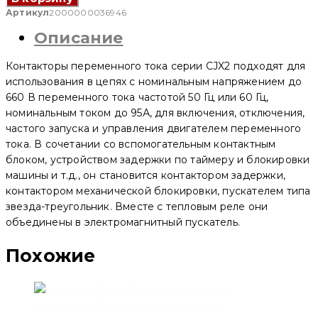
Контактор
переменного
Артикул
2000000036946
тока
Описание
CJX2-
D
4011
Контакторы переменного тока серии CJX2 подходят для
40A
3P
использования в цепях с номинальным напряжением до
24V
660 В переменного тока частотой 50 Гц или 60 Гц,
(3N/O+1N/O+1N//C)
номинальным током до 95А, для включения, отключения,
(CNC
Electric)
частого запуска и управления двигателем переменного
тока. В сочетании со вспомогательным контактным
блоком, устройством задержки по таймеру и блокировки
машины и т.д., он становится контактором задержки,
контактором механической блокировки, пускателем типа
звезда-треугольник. Вместе с тепловым реле они
объединены в электромагнитный пускатель.
Похожие