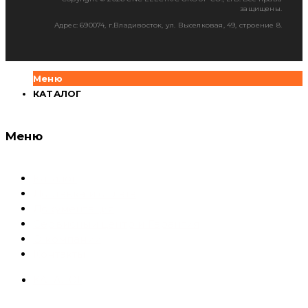
защищены.
Адрес: 690074, г.Владивосток, ул. Выселковая, 49, строение 8.
Меню
КАТАЛОГ
Меню
Каталог
Доставка и оплата
Документация
Сервисный центр и Гарантия
О компании
Контакты
КАТАЛОГ