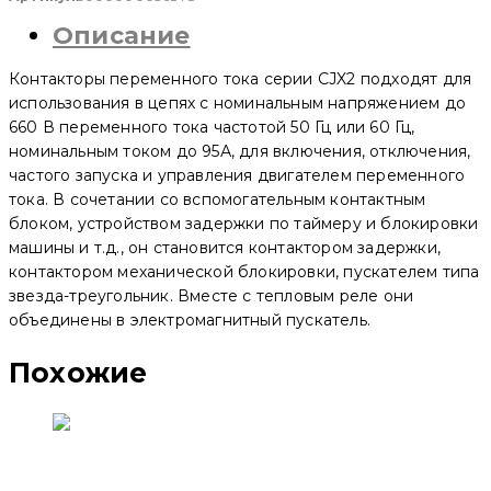
тока
Описание
CJX2-
D
2510
Контакторы переменного тока серии CJX2 подходят для
25A
3P
использования в цепях с номинальным напряжением до
380V
660 В переменного тока частотой 50 Гц или 60 Гц,
(3N/O+1N/O)
номинальным током до 95А, для включения, отключения,
(CNC
Electric)
частого запуска и управления двигателем переменного
тока. В сочетании со вспомогательным контактным
блоком, устройством задержки по таймеру и блокировки
машины и т.д., он становится контактором задержки,
контактором механической блокировки, пускателем типа
звезда-треугольник. Вместе с тепловым реле они
объединены в электромагнитный пускатель.
Похожие
Контактор переменного тока CJX2S 32 А 220V (CNC