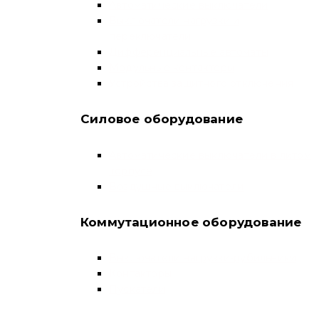
Автоматические выключатели
Выключатели нагрузки и
переключатели
Дифференциальные автоматы
Модульные контакторы
Устройства защитного отключения
Силовое оборудование
Автоматические выключатели в литом
корпусе
Воздушные выключатели
Коммутационное оборудование
Выключатели нагрузки-рубильники
Контакторы
Пускатели