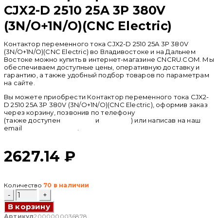
CJX2-D 2510 25A 3P 380V
(3N/O+1N/O)(CNC Electric)
Контактор переменного тока CJX2-D 2510 25A 3P 380V
(3N/O+1N/O)(CNC Electric) во Владивостоке и на Дальнем
Востоке можно купить в интернет-магазине CNCRU.COM. Мы
обеспечиваем доступные цены, оперативную доставку и
гарантию, а также удобный подбор товаров по параметрам
на сайте.
Вы можете приобрести Контактор переменного тока CJX2-
D 2510 25A 3P 380V (3N/O+1N/O)(CNC Electric), оформив заказ
через корзину, позвонив по телефону
+ 7 (950) 286 62 09
(также доступен
whatsapp
и
telegram
) или написав на наш
email
info@cncru.com
.
2627.14
₽
Количество
70 в наличии
Количество
товара
В корзину
Контактор
переменного
Артикул
2000000036878