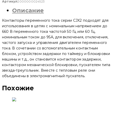
переменного
Артикул
2000000024523
тока
Описание
CJX2-
D
3201
Контакторы переменного тока серии CJX2 подходят для
32A
3P
использования в цепях с номинальным напряжением до
220V
660 В переменного тока частотой 50 Гц или 60 Гц,
(3N/O+1N/C)
номинальным током до 95А, для включения, отключения,
(CNC
Electric)
частого запуска и управления двигателем переменного
тока. В сочетании со вспомогательным контактным
блоком, устройством задержки по таймеру и блокировки
машины и т.д., он становится контактором задержки,
контактором механической блокировки, пускателем типа
звезда-треугольник. Вместе с тепловым реле они
объединены в электромагнитный пускатель.
Похожие