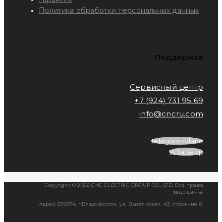
Политика обработки персональных данных
Поддержка
Сервисный центр
+7 (924) 731 95 69
info@cncru.com
Telegram-plane
Whatsapp
Copyright © 2026 CNC ELECTRIC GROUP CO., LTD. Все права
защищены.
Адрес: 690074, г.Владивосток, ул. Выселковая, 49, строение 8.