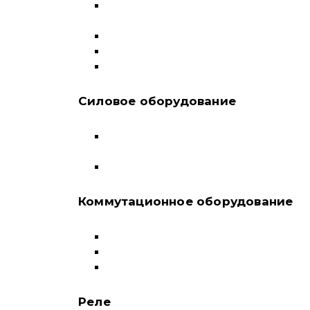
Выключатели нагрузки и
переключатели
Дифференциальные автоматы
Модульные контакторы
Устройства защитного отключения
Силовое оборудование
Автоматические выключатели в литом
корпусе
Воздушные выключатели
Коммутационное оборудование
Выключатели нагрузки-рубильники
Контакторы
Пускатели
Реле