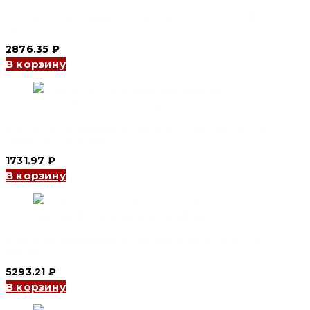
Контактор переменного тока CJX2-I 3P 32 А 220В (CNC
Electric)
2876.35
₽
В корзину
Контактор переменного тока CJX2-D 1810 18A 3P 24V
(3N/O+1N/O)(CNC Electric)
1731.97
₽
В корзину
Контактор переменного тока CJX2S 32 А 220V (CNC
Electric)
5293.21
₽
В корзину