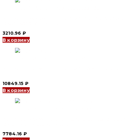
Контактор переменного тока CJX2-D 3210 32A 3P 24V
(3N/O+1N/O)(CNC Electric)
3210.96
₽
В корзину
Контактор переменного тока CJX2S 65 А 220V (CNC
Electric)
10849.15
₽
В корзину
Контактор переменного тока CJX2-D 6511 65A 3P 220V
(3N/O+1N/O+1N/C)(CNC Electric)
7784.16
₽