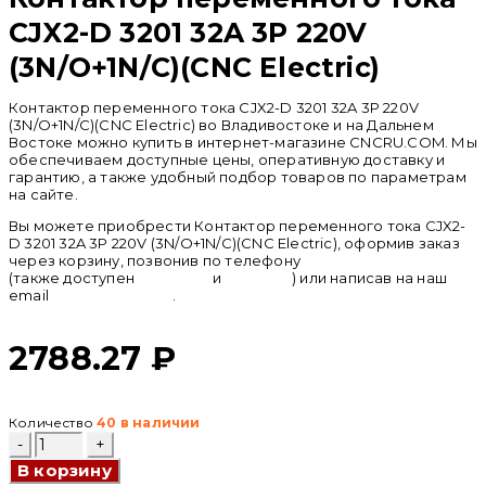
CJX2-D 3201 32A 3P 220V
(3N/O+1N/C)(CNC Electric)
Контактор переменного тока CJX2-D 3201 32A 3P 220V
(3N/O+1N/C)(CNC Electric) во Владивостоке и на Дальнем
Востоке можно купить в интернет-магазине CNCRU.COM. Мы
обеспечиваем доступные цены, оперативную доставку и
гарантию, а также удобный подбор товаров по параметрам
на сайте.
Вы можете приобрести Контактор переменного тока CJX2-
D 3201 32A 3P 220V (3N/O+1N/C)(CNC Electric), оформив заказ
через корзину, позвонив по телефону
+ 7 (950) 286 62 09
(также доступен
whatsapp
и
telegram
) или написав на наш
email
info@cncru.com
.
2788.27
₽
Количество
40 в наличии
Количество
товара
В корзину
Контактор