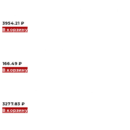
Вилочный наконечник с изоляцией SV1.25-3.5 （1000 pcs)
(CNC Electric)
3954.21
₽
В корзину
Наконечник с изоляцией НШВИ Е 7512 （100pcs) (CNC
Electric)
166.49
₽
В корзину
Кольцевые клеммы с изоляцией RVS 1.25-4（1000pcs) (CNC
Electric)
3277.83
₽
В корзину