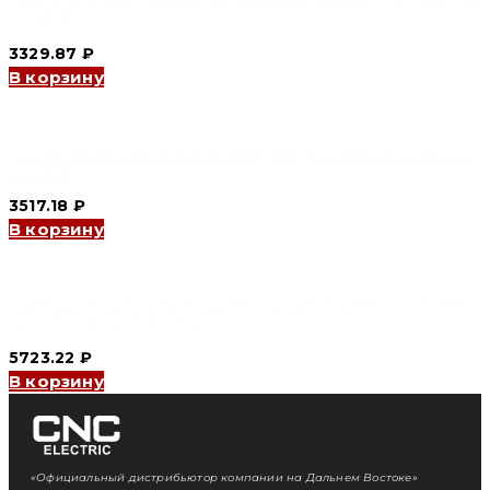
Вилочный наконечник с изоляцией SVS 2-4 （1000 pcs) (CNC
Electric)
3329.87
₽
В корзину
Кольцевые клеммы с изоляцией RVS 1.25-5（1000pcs) (CNC
Electric)
3517.18
₽
В корзину
Внутренние/внешние коннекторы с изоляцией MDD 2-187
（1000pcs) (CNC Electric)
5723.22
₽
В корзину
«Официальный дистрибьютор компании на Дальнем Востоке»