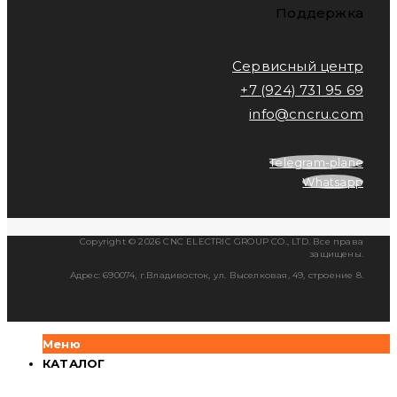
Поддержка
Сервисный центр
+7 (924) 731 95 69
info@cncru.com
Telegram-plane
Whatsapp
Copyright © 2026 CNC ELECTRIC GROUP CO., LTD. Все права
защищены.
Адрес: 690074, г.Владивосток, ул. Выселковая, 49, строение 8.
Меню
КАТАЛОГ