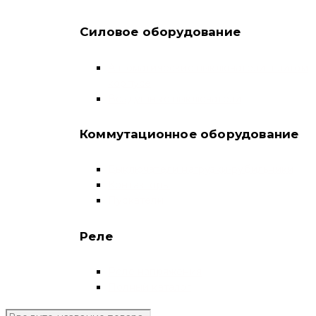
Силовое оборудование
Автоматические выключатели в литом
корпусе
Воздушные выключатели
Коммутационное оборудование
Выключатели нагрузки-рубильники
Контакторы
Пускатели
Реле
Реле напряжения
Полный каталог