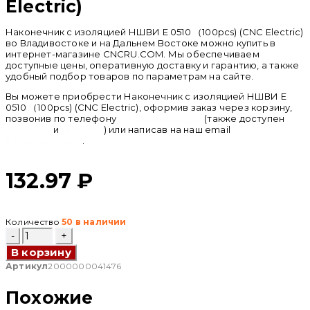
Electric)
Наконечник с изоляцией НШВИ E 0510 （100pcs) (CNC Electric)
во Владивостоке и на Дальнем Востоке можно купить в
интернет-магазине CNCRU.COM. Мы обеспечиваем
доступные цены, оперативную доставку и гарантию, а также
удобный подбор товаров по параметрам на сайте.
Вы можете приобрести Наконечник с изоляцией НШВИ E
0510 （100pcs) (CNC Electric), оформив заказ через корзину,
позвонив по телефону
+ 7 (950) 286 62 09
(также доступен
whatsapp
и
telegram
) или написав на наш email
info@cncru.com
.
132.97
₽
Количество
50 в наличии
Количество
товара
В корзину
Наконечник
с
Артикул
2000000041476
изоляцией
НШВИ
Похожие
E