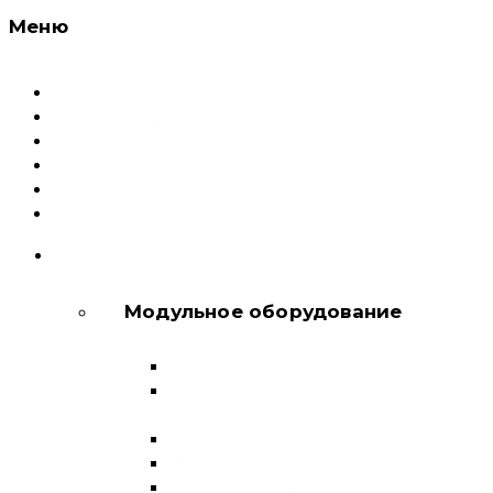
Меню
Каталог
Доставка и оплата
Документация
Сервисный центр и Гарантия
О компании
Контакты
КАТАЛОГ
Модульное оборудование
Автоматические выключатели
Выключатели нагрузки и
переключатели
Дифференциальные автоматы
Модульные контакторы
Устройства защитного отключения