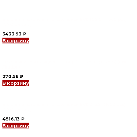
0510
（100pcs)
(CNC
Electric)
Вилочный наконечник с изоляцией SVS 1.25-5 （1000 pcs)
(CNC Electric)
3433.93
₽
В корзину
Наконечник с изоляцией НШВИ(2) TE 7510 （100pcs) (CNC
Electric)
270.56
₽
В корзину
Вилочный наконечник с изоляцией SVS 2-3.5 （1000 pcs)
(CNC Electric)
4516.13
₽
В корзину