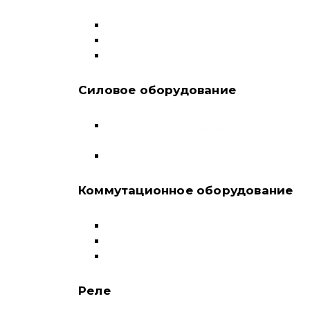
переключатели
Дифференциальные автоматы
Модульные контакторы
Устройства защитного отключения
Силовое оборудование
Автоматические выключатели в литом
корпусе
Воздушные выключатели
Коммутационное оборудование
Выключатели нагрузки-рубильники
Контакторы
Пускатели
Реле