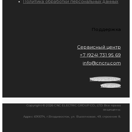
Политика обработки персональных данных
Поддержка
Сервисный центр
+7 (924) 731 95 69
info@cncru.com
Telegram-plane
Whatsapp
Copyright © 2026 CNC ELECTRIC GROUP CO., LTD. Все права
защищены.
Адрес: 690074, г.Владивосток, ул. Выселковая, 49, строение 8.