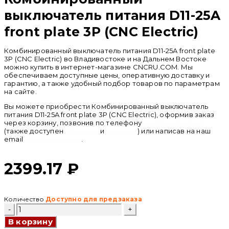
выключатель питания D11-25A
front plate 3P (CNC Electric)
Комбинированный выключатель питания D11-25A front plate
3P (CNC Electric) во Владивостоке и на Дальнем Востоке
можно купить в интернет-магазине CNCRU.COM. Мы
обеспечиваем доступные цены, оперативную доставку и
гарантию, а также удобный подбор товаров по параметрам
на сайте.
Вы можете приобрести Комбинированный выключатель
питания D11-25A front plate 3P (CNC Electric), оформив заказ
через корзину, позвонив по телефону
+ 7 (950) 286 62 09
(также доступен
whatsapp
и
telegram
) или написав на наш
email
info@cncru.com
.
2399.17
₽
Количество
Доступно для предзаказа
Количество
товара
В корзину
Комбинированный