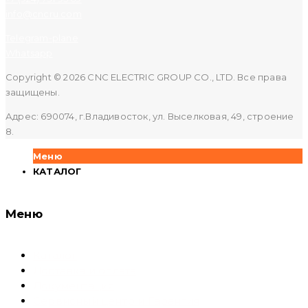
info@cncru.com
Telegram-plane
Whatsapp
Copyright © 2026 CNC ELECTRIC GROUP CO., LTD. Все права
защищены.
Адрес: 690074, г.Владивосток, ул. Выселковая, 49, строение
8.
Меню
КАТАЛОГ
Меню
Каталог
Доставка и оплата
Документация
Сервисный центр и Гарантия