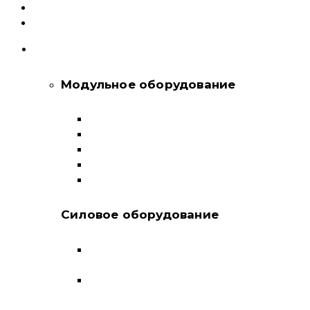
О компании
Контакты
КАТАЛОГ
Модульное оборудование
Автоматические выключатели
Выключатели нагрузки и переключатели
Дифференциальные автоматы
Модульные контакторы
Устройства защитного отключения
Силовое оборудование
Автоматические выключатели в литом
корпусе
Воздушные выключатели