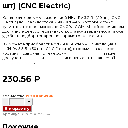
шт) (CNC Electric)
Кольцевые клеммы с изоляцией НКИ RV 5.5-5 （50 шт) (CNC
Electric) во Владивостоке и на Дальнем Востоке можно
купить в интернет-магазине CNCRU.COM. Мы обеспечиваем
доступные цены, оперативную доставку и гарантию, а также
удобный подбор товаров по параметрам на сайте.
Вы можете приобрести Кольцевые клеммы с изоляцией
НКИ RV 5.5-5 （50 шт) (CNC Electric), оформив заказ через
корзину, позвонив по телефону
+ 7 (950) 286 62 09
(также
доступен
whatsapp
и
telegram
) или написав на наш email
info@cncru.com
.
230.56
₽
Количество
199 в наличии
Количество
товара
В корзину
Кольцевые
клеммы
Артикул
2000000045184
с
изоляцией
Похожие
НКИ