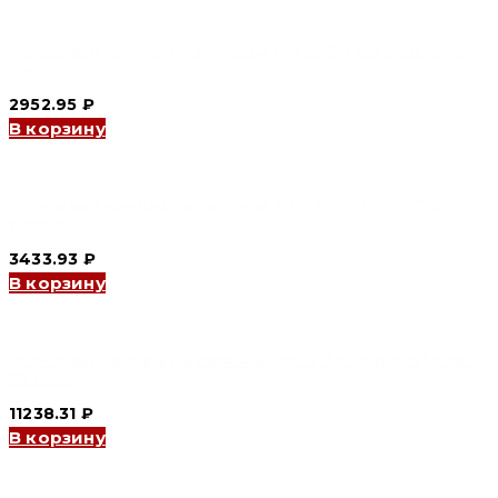
Кольцевые клеммы с изоляцией RV1.25-3（1000pcs) (CNC
Electric)
2952.95
₽
В корзину
Кольцевые клеммы с изоляцией RV2-3（1000pcs) (CNC
Electric)
3433.93
₽
В корзину
Кольцевые клеммы с изоляцией RV5.5-3.5（1000pcs) (CNC
Electric)
11238.31
₽
В корзину