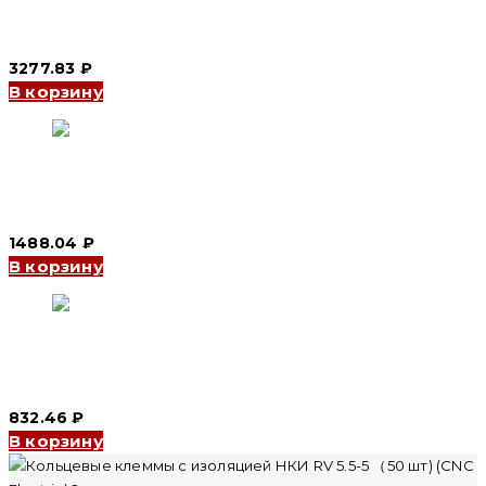
Кольцевые клеммы с изоляцией RVS 1.25-4（1000pcs) (CNC
Electric)
3277.83
₽
В корзину
Соединители и разъединители с изоляцией BNYF 1.25
(100pcs) (CNC Electric)
1488.04
₽
В корзину
Термоусадочная трубка ТТК(3:1) с двойной стенкой
Ø30.0（1.22 метр) (CNC Electric)
832.46
₽
В корзину