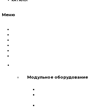
Меню
Каталог
Доставка и оплата
Документация
Сервисный центр и Гарантия
О компании
Контакты
КАТАЛОГ
Модульное оборудование
Автоматические выключатели
Выключатели нагрузки и
переключатели
Дифференциальные автоматы