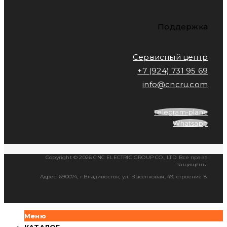
Поддержка
Сервисный центр
+7 (924) 731 95 69
info@cncru.com
Telegram-plane
Whatsapp
Copyright © 2026 CNC ELECTRIC GROUP CO., LTD. Все права
защищены.
Адрес: 690074, г.Владивосток, ул. Выселковая, 49, строение 8.
Меню
КАТАЛОГ