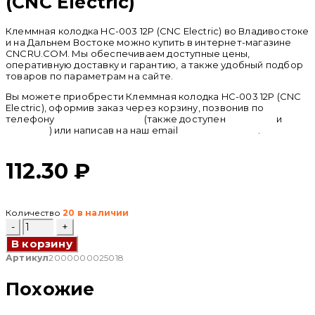
(CNC Electric)
Клеммная колодка HC-003 12P (CNC Electric) во Владивостоке
и на Дальнем Востоке можно купить в интернет-магазине
CNCRU.COM. Мы обеспечиваем доступные цены,
оперативную доставку и гарантию, а также удобный подбор
товаров по параметрам на сайте.
Вы можете приобрести Клеммная колодка HC-003 12P (CNC
Electric), оформив заказ через корзину, позвонив по
телефону
+ 7 (950) 286 62 09
(также доступен
whatsapp
и
telegram
) или написав на наш email
info@cncru.com
.
112.30
₽
Количество
20 в наличии
Количество
товара
В корзину
Клеммная
колодка
Артикул
2000000025018
HC-
003
Похожие
12P
(CNC
Electric)