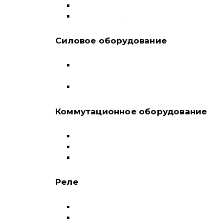
Модульные контакторы
Устройства защитного отключения
Силовое оборудование
Автоматические выключатели в литом
корпусе
Воздушные выключатели
Коммутационное оборудование
Выключатели нагрузки-рубильники
Контакторы
Пускатели
Реле
Реле напряжения
Полный каталог