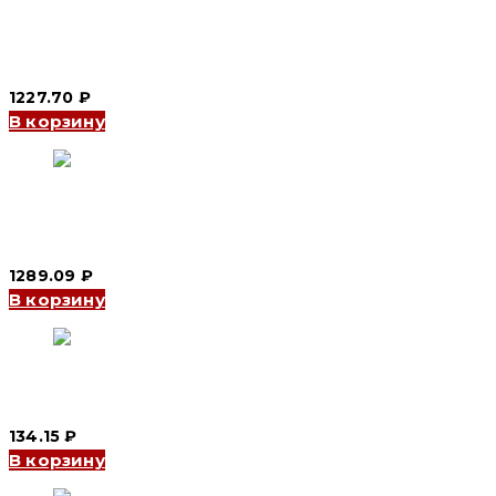
Индикатор AD16-22 kW Ваттметр (Белый диск) (CNC
Electric)
1227.70
₽
В корзину
Индикатор AD16-22 V/A/Hz Вольтметр/Амперметр/
Чистотомер (Белый квадрат) (CNC Electric)
1289.09
₽
В корзину
Индикатор AD22-22A Y 220 V (желтый) (CNC Electric)
134.15
₽
В корзину