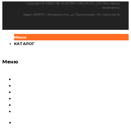
Copyright © 2026 CNC ELECTRIC GROUP CO., LTD. Все права
защищены.
Адрес: 690074, г.Владивосток, ул. Выселковая, 49, строение 8.
Меню
КАТАЛОГ
Меню
Каталог
Доставка и оплата
Документация
Сервисный центр и Гарантия
О компании
Контакты
КАТАЛОГ