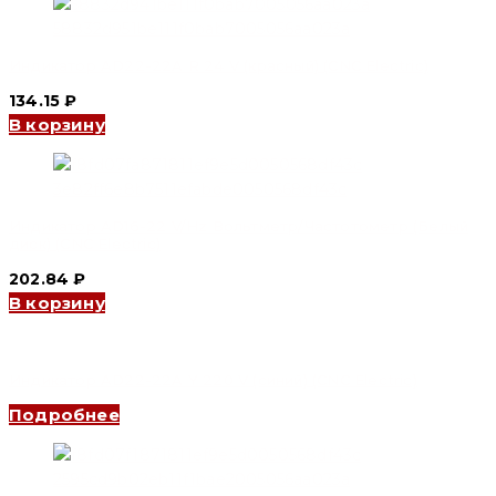
Индикатор AD22-22A R 24 V (красный) (CNC Electric)
134.15
₽
В корзину
Индикатор AD16-22 V/Hz Вольтметр/Частотометр (Белый
диск) (CNC Electric)
202.84
₽
В корзину
Индикатор AD22-22A Y 220 V (синий) (CNC Electric)
Подробнее