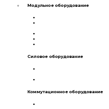
Модульное оборудование
Автоматические выключатели
Выключатели нагрузки и
переключатели
Дифференциальные автоматы
Модульные контакторы
Устройства защитного отключения
Силовое оборудование
Автоматические выключатели в литом
корпусе
Воздушные выключатели
Коммутационное оборудование
Выключатели нагрузки-рубильники