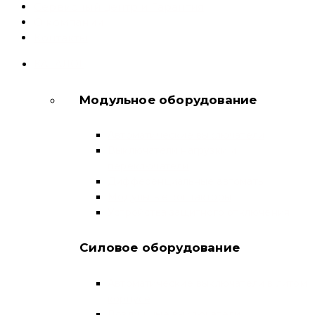
Сервисный центр и Гарантия
О компании
Контакты
КАТАЛОГ
Модульное оборудование
Автоматические выключатели
Выключатели нагрузки и
переключатели
Дифференциальные автоматы
Модульные контакторы
Устройства защитного отключения
Силовое оборудование
Автоматические выключатели в литом
корпусе
Воздушные выключатели