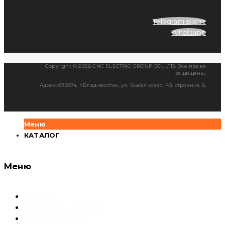
Telegram-plane
Whatsapp
Copyright © 2026 CNC ELECTRIC GROUP CO., LTD. Все права
защищены.
Адрес: 690074, г.Владивосток, ул. Выселковая, 49, строение 8.
Меню
КАТАЛОГ
Меню
Каталог
Доставка и оплата
Документация