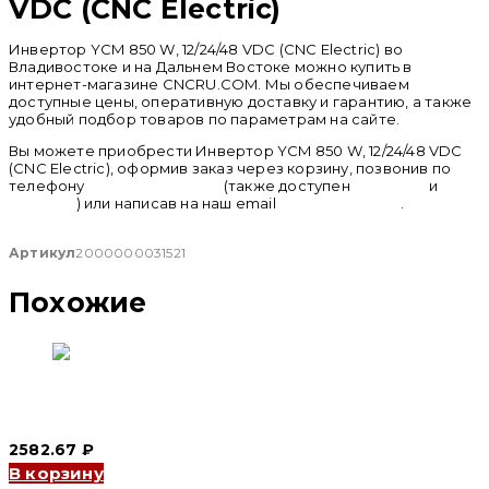
VDC (CNC Electric)
Инвертор YCM 850 W, 12/24/48 VDC (CNC Electric) во
Владивостоке и на Дальнем Востоке можно купить в
интернет-магазине CNCRU.COM. Мы обеспечиваем
доступные цены, оперативную доставку и гарантию, а также
удобный подбор товаров по параметрам на сайте.
Вы можете приобрести Инвертор YCM 850 W, 12/24/48 VDC
(CNC Electric), оформив заказ через корзину, позвонив по
телефону
+ 7 (950) 286 62 09
(также доступен
whatsapp
и
telegram
) или написав на наш email
info@cncru.com
.
Артикул
2000000031521
Похожие
Инвертор YCM 300 W, 12/24/48 VDC (CNC Electric)
2582.67
₽
В корзину