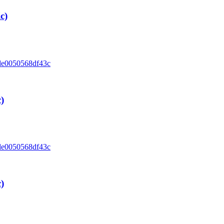
c)
)
)