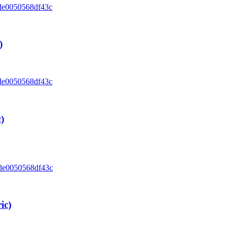
)
)
ic)