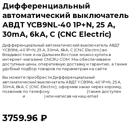
Дифференциальный
автоматический выключатель
АВДТ YCB9NL-40 1P+N, 25 A,
30mA, 6kA, C (CNC Electric)
Дифференциальный автоматический выключатель АВДТ
YCB9NL-40 1P+N, 25 A, 30mA, 6kA, C (CNC Electric) во
Владивостоке и на Дальнем Востоке можно купить в
интернет-магазине CNCRU.COM. Мы обеспечиваем
доступные цены, оперативную доставку и гарантию, а также
удобный подбор товаров по параметрам на сайте.
Вы можете приобрести Дифференциальный
автоматический выключатель АВДТ YCB9NL-40 1P+N, 25 A,
30mA, 6kA, C (CNC Electric), оформив заказ через корзину,
позвонив по телефону
+ 7 (950) 286 62 09
(также доступен
whatsapp
и
telegram
) или написав на наш email
info@cncru.com
.
3759.96
₽