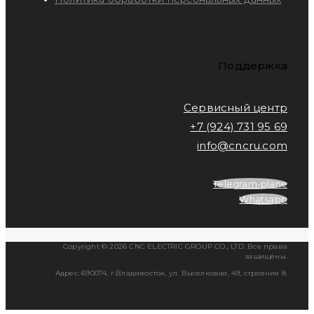
Поддержка
Сервисный центр
+7 (924) 731 95 69
info@cncru.com
Telegram-plane
Whatsapp
Copyright © 2026 CNC ELECTRIC GROUP CO., LTD. Все права
защищены.
Адрес: 690074, г.Владивосток, ул. Выселковая, 49, строение 8.