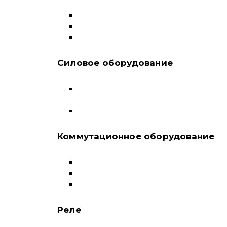
переключатели
Дифференциальные автоматы
Модульные контакторы
Устройства защитного отключения
Силовое оборудование
Автоматические выключатели в литом
корпусе
Воздушные выключатели
Коммутационное оборудование
Выключатели нагрузки-рубильники
Контакторы
Пускатели
Реле