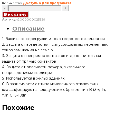
Количество
Доступно для предзаказа
Количество
товара
В корзину
Дифференциальный
автоматический
Артикул
2000000025339
выключатель
Описание
АВДТ
YCB9NL-
40
1. Защита от перегрузки и токов короткого замыкания
1P+N,
25
2. Защита от воздействия синусоидальных переменных
A,
токов замыкания на землю
30mA,
3. Защита от непрямых контактов и дополнительная
6kA,
C
защита от прямых контактов
(CNC
4. Защита от опасности пожара, вызванного
Electric)
повреждениями изоляции
5. Используется в жилых зданиях
6. В зависимости от типа мгновенного отключения
классифицируются следующим образом: тип B (3-5) ln,
тип C (5-10)ln
Похожие